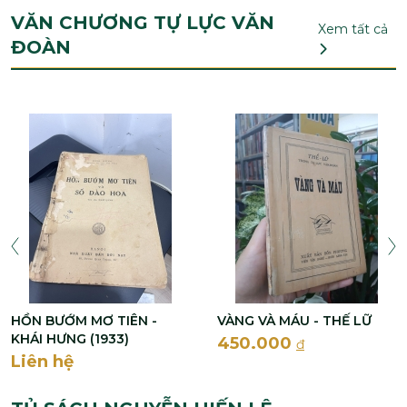
VĂN CHƯƠNG TỰ LỰC VĂN
Xem tất cả
ĐOÀN
HỒN BƯỚM MƠ TIÊN -
VÀNG VÀ MÁU - THẾ LỮ
KHÁI HƯNG (1933)
450.000
đ
Liên hệ