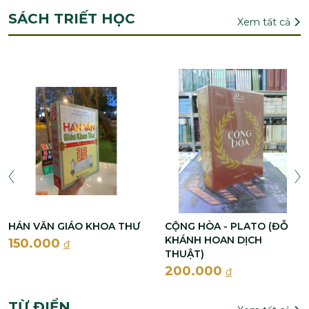
SÁCH TRIẾT HỌC
Xem tất cả
HÁN VĂN GIÁO KHOA THƯ
CỘNG HÒA - PLATO (ĐỖ
KHÁNH HOAN DỊCH
150.000
đ
THUẬT)
200.000
đ
TỪ ĐIỂN