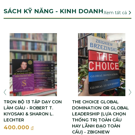
SÁCH KỸ NĂNG - KINH DOANH
Xem tất cả
TRỌN BỘ 13 TẬP DẠY CON
THE CHOICE GLOBAL
LÀM GIÀU - ROBERT T.
DOMINATION OR GLOBAL
KIYOSAKI & SHARON L.
LEADERSHIP (LỰA CHỌN
LECHTER
THỐNG TRỊ TOÀN CẦU
HAY LÃNH ĐẠO TOÀN
400.000
đ
CẦU) - ZBIGNIEW