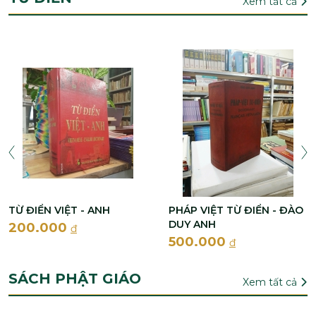
Xem tất cả
TỪ ĐIỂN VIỆT - ANH
PHÁP VIỆT TỪ ĐIỂN - ĐÀO
DUY ANH
200.000
đ
500.000
đ
SÁCH PHẬT GIÁO
Xem tất cả