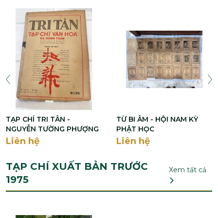
TẠP CHÍ TRI TÂN -
TỪ BI ÂM - HỘI NAM KỲ
NGUYỄN TƯỜNG PHƯỢNG
PHẬT HỌC
Liên hệ
Liên hệ
TẠP CHÍ XUẤT BẢN TRƯỚC
Xem tất cả
1975