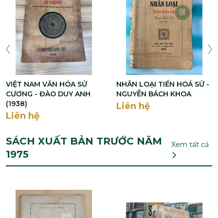
VIỆT NAM VĂN HÓA SỬ
NHÂN LOẠI TIẾN HOÁ SỬ -
CƯƠNG - ĐÀO DUY ANH
NGUYỄN BÁCH KHOA
(1938)
Liên hệ
Liên hệ
SÁCH XUẤT BẢN TRƯỚC NĂM
Xem tất cả
1975