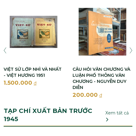
VIỆT SỬ LỚP NHÌ VÀ NHẤT
CÂU HỎI VĂN CHƯƠNG VÀ
- VIỆT HƯƠNG 1951
LUẬN PHỔ THÔNG VĂN
CHƯƠNG - NGUYỄN DUY
1.500.000
đ
DIỄN
200.000
đ
TẠP CHÍ XUẤT BẢN TRƯỚC
Xem tất cả
1945