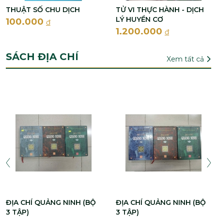
THUẬT SỐ CHU DỊCH
TỬ VI THỰC HÀNH - DỊCH
LÝ HUYỀN CƠ
100.000
đ
1.200.000
đ
SÁCH ĐỊA CHÍ
Xem tất cả
ĐỊA CHÍ QUẢNG NINH (BỘ
ĐỊA CHÍ QUẢNG NINH (BỘ
3 TẬP)
3 TẬP)