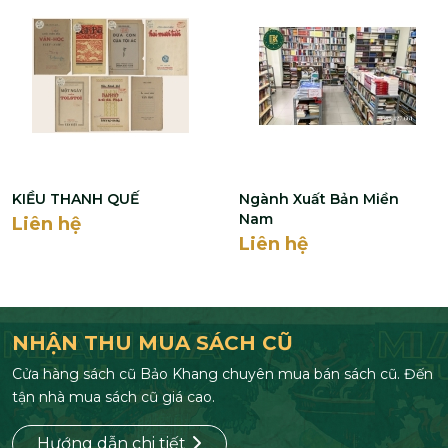
KIỀU THANH QUẾ
Ngành Xuất Bản Miền
Nam
Liên hệ
Liên hệ
NHẬN THU MUA SÁCH CŨ
Cửa hàng sách cũ Bảo Khang chuyên mua bán sách cũ. Đến
tận nhà mua sách cũ giá cao.
Hướng dẫn chi tiết