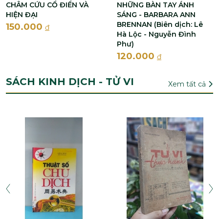
CHÂM CỨU CỔ ĐIỂN VÀ
NHỮNG BÀN TAY ÁNH
HIỆN ĐẠI
SÁNG - BARBARA ANN
BRENNAN (Biên dịch: Lê
150.000
đ
Hà Lộc - Nguyễn Đình
Phư)
120.000
đ
SÁCH KINH DỊCH - TỬ VI
Xem tất cả