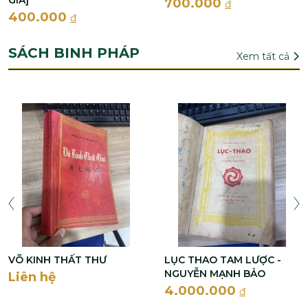
GIẢ]
700.000
đ
400.000
đ
SÁCH BINH PHÁP
Xem tất cả
VÕ KINH THẤT THƯ
LỤC THAO TAM LƯỢC -
NGUYỄN MẠNH BẢO
Liên hệ
4.000.000
đ