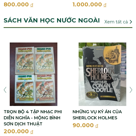
800.000
1.000.000
đ
đ
SÁCH VĂN HỌC NƯỚC NGOÀI
Xem tất cả
TRỌN BỘ 4 TẬP NHẠC PHI
NHỮNG VỤ KÝ ÁN CỦA
DIỄN NGHĨA - MỘNG BÌNH
SHERLOCK HOLMES
SƠN DỊCH THUẬT
90.000
đ
200.000
đ