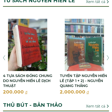
TỦ SÁCH NGUYỄN HIẾN LÊ
Xem tất cả
4 TỰA SÁCH ĐÓNG CHUNG
TUYỂN TẬP NGUYỄN HIẾN
DO NGUYỄN HIẾN LÊ DỊCH
LÊ (TẬP 1 + 2) - NGUYỄN
THUẬT
QUANG THẮNG
200.000
2.000.000
đ
đ
THỦ BÚT - BẢN THẢO
Xem tất cả