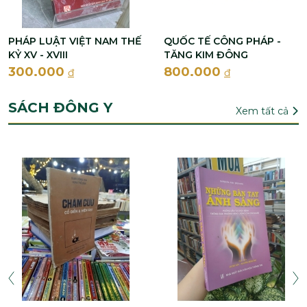
PHÁP LUẬT VIỆT NAM THẾ
QUỐC TẾ CÔNG PHÁP -
KỶ XV - XVIII
TĂNG KIM ĐÔNG
300.000
800.000
đ
đ
SÁCH ĐÔNG Y
Xem tất cả