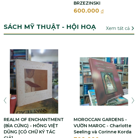
BRZEZINSKI
600.000
đ
SÁCH MỸ THUẬT - HỘI HOẠ
Xem tất cả
REALM OF ENCHANTMENT
MOROCCAN GARDENS -
(BÌA CỨNG) - HỒNG VIỆT
VƯỜN MAROC - Charlotte
DŨNG [CÓ CHỮ KÝ TÁC
Seeling và Corinne Korda