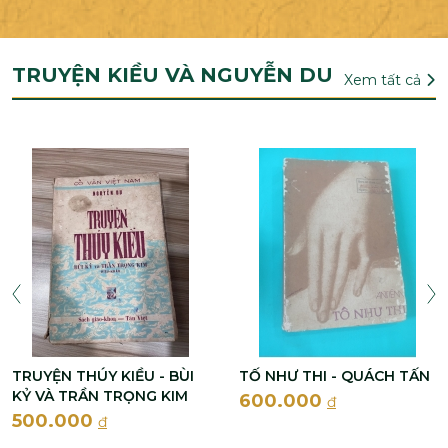
TRUYỆN KIỀU VÀ NGUYỄN DU
Xem tất cả
TRUYỆN THÚY KIỀU - BÙI
TỐ NHƯ THI - QUÁCH TẤN
KỶ VÀ TRẦN TRỌNG KIM
600.000
đ
500.000
đ