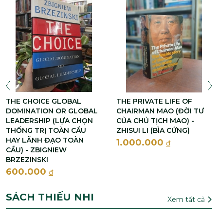
THE CHOICE GLOBAL
THE PRIVATE LIFE OF
DOMINATION OR GLOBAL
CHAIRMAN MAO (ĐỜI TƯ
LEADERSHIP (LỰA CHỌN
CỦA CHỦ TỊCH MAO) -
THỐNG TRỊ TOÀN CẦU
ZHISUI LI (BÌA CỨNG)
HAY LÃNH ĐẠO TOÀN
1.000.000
đ
CẦU) - ZBIGNIEW
BRZEZINSKI
600.000
đ
SÁCH THIẾU NHI
Xem tất cả