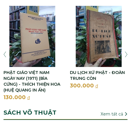
PHẬT GIÁO VIỆT NAM
DU LỊCH XỨ PHẬT - ĐOÀN
NGÀY NAY (1971) (BÌA
TRUNG CÒN
CỨNG) - THÍCH THIỆN HOA
300.000
đ
(HUỆ QUANG IN ẤN)
130.000
đ
SÁCH VÕ THUẬT
Xem tất cả