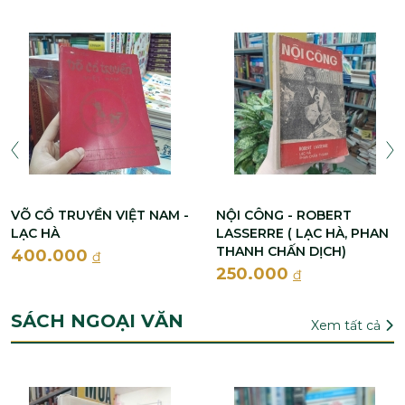
VÕ CỔ TRUYỀN VIỆT NAM -
NỘI CÔNG - ROBERT
LẠC HÀ
LASSERRE ( LẠC HÀ, PHAN
THANH CHẤN DỊCH)
400.000
đ
250.000
đ
SÁCH NGOẠI VĂN
Xem tất cả