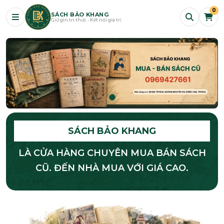
0
SÁCH BẢO KHANG
Giữ gìn tri thức - Kết nối giá trị
SÁCH BẢO KHANG
LÀ CỬA HÀNG CHUYÊN MUA BÁN SÁCH
CŨ. ĐẾN NHÀ MUA VỚI GIÁ CAO.