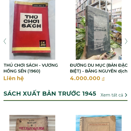
THÚ CHƠI SÁCH - VƯƠNG
ĐƯỜNG DU MỤC (BẢN ĐẶC
HỒNG SỂN (1960)
BIỆT) - BẰNG NGUYÊN dịch
Liên hệ
4.000.000
đ
SÁCH XUẤT BẢN TRƯỚC 1945
Xem tất cả