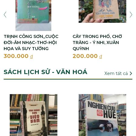
TRỊNH CÔNG SƠN_CUỘC
CÂY TRONG PHỐ, CHỜ
ĐỜI-ÂM NHẠC-THƠ-HỘI
TRĂNG - Ý NHI, XUÂN
HỌA VÀ SUY TƯỞNG
QUỲNH
300.000
200.000
đ
đ
SÁCH LỊCH SỬ - VĂN HOÁ
Xem tất cả