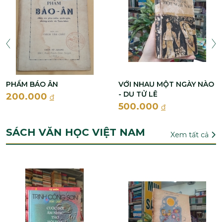
PHẨM BÁO ÂN
VỚI NHAU MỘT NGÀY NÀO
- DU TỬ LÊ
200.000
đ
500.000
đ
SÁCH VĂN HỌC VIỆT NAM
Xem tất cả