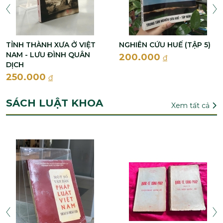
TỈNH THÀNH XƯA Ở VIỆT
NGHIÊN CỨU HUẾ (TẬP 5)
NAM - LƯU ĐÌNH QUÂN
200.000
đ
DỊCH
250.000
đ
SÁCH LUẬT KHOA
Xem tất cả