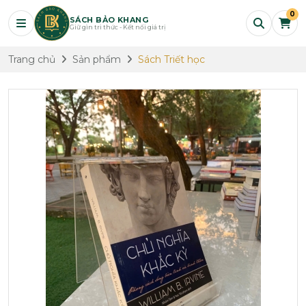
0
SÁCH BẢO KHANG
Giữ gìn tri thức - Kết nối giá trị
Trang chủ
Sản phẩm
Sách Triết học