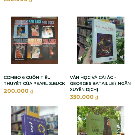
COMBO 6 CUỐN TIỂU
VĂN HỌC VÀ CÁI ÁC -
THUYẾT CỦA PEARL S.BUCK
GEORGES BATAILLE ( NGÂN
XUYÊN DỊCH)
200.000
đ
350.000
đ