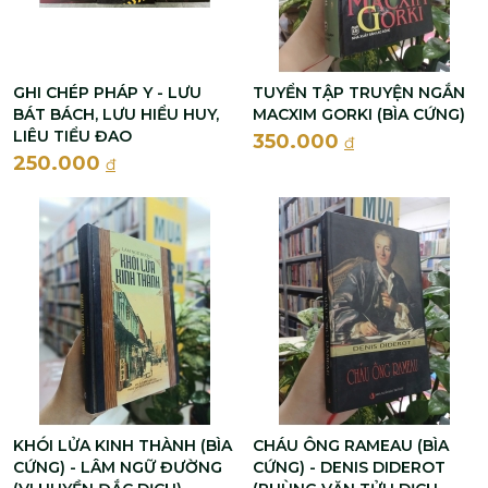
GHI CHÉP PHÁP Y - LƯU
TUYỂN TẬP TRUYỆN NGẮN
BÁT BÁCH, LƯU HIỂU HUY,
MACXIM GORKI (BÌA CỨNG)
LIÊU TIỂU ĐAO
350.000
đ
250.000
đ
KHÓI LỬA KINH THÀNH (BÌA
CHÁU ÔNG RAMEAU (BÌA
CỨNG) - LÂM NGỮ ĐƯỜNG
CỨNG) - DENIS DIDEROT