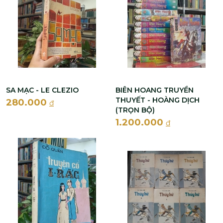
SA MẠC - LE CLEZIO
BIÊN HOANG TRUYỀN
THUYẾT - HOÀNG DỊCH
280.000
đ
(TRỌN BỘ)
1.200.000
đ