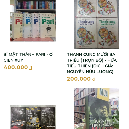
BÍ MẬT THÀNH PARI - Ơ
THANH CUNG MƯỜI BA
GIEN XUY
TRIỀU (TRỌN BỘ) - HỨA
TIẾU THIÊN (DỊCH GIẢ:
400.000
đ
NGUYỄN HỮU LƯƠNG)
200.000
đ