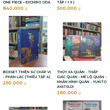
ONE PIECE - EIICHIRO ODA
TẬP I + II )
840.000
500.000
đ
đ
BOXSET THIÊN SƯ CHẤP VỊ
THỦY XA QUÁN - THẬP
- PHÀN LẠC (THIẾU TẬP 4)
GIÁC QUÁN - MÊ LỘ QUÁN -
NHÂN HÌNH QUÁN - YUKITO
250.000
đ
AYATSUJI
280.000
đ