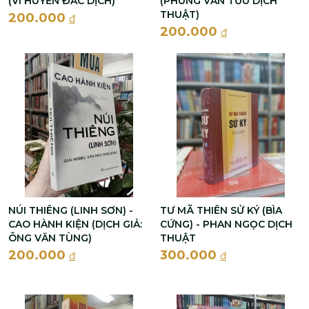
(VI HUYỀN ĐẮC DỊCH)
(PHÙNG VĂN TỬU DỊCH
THUẬT)
200.000
đ
200.000
đ
NÚI THIÊNG (LINH SƠN) -
TƯ MÃ THIÊN SỬ KÝ (BÌA
CAO HÀNH KIỆN (DỊCH GIẢ:
CỨNG) - PHAN NGỌC DỊCH
ÔNG VĂN TÙNG)
THUẬT
200.000
300.000
đ
đ