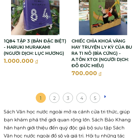
1Q84 TẬP 3 (BẢN ĐẶC BIỆT)
CHIẾC CHÌA KHOÁ VÀNG
- HARUKI MURAKAMI
HAY TRUYỆN LY KỲ CỦA BU
(NGƯỜI DỊCH: LỤC HƯƠNG)
RA TI NÔ (BÌA CỨNG) -
A.TÔN XTOI (NGƯỜI DỊCH:
1.000.000
đ
ĐỖ ĐỨC HIẾU)
700.000
đ
1
2
3
4
5
Sách Văn học nước ngoài mở ra cánh cửa tri thức, giúp
bạn khám phá thế giới quan rộng lớn. Sách Bảo Khang
hân hạnh giới thiệu đến quý độc giả bộ sưu tập Sách
Văn học nước ngoài đồ sộ và giá trị. Hội tụ những tác