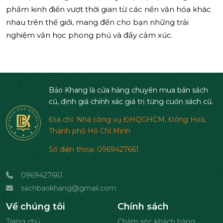
phẩm kinh điển vượt thời gian từ các nền văn hóa khác
nhau trên thế giới, mang đến cho bạn những trải
nghiệm văn học phong phú và đầy cảm xúc.
Bảo Khang là cửa hàng chuyên mua bán sách
cũ, định giá chính xác giá trị từng cuốn sách cũ.
Địa chỉ: Nhà công vụ ĐHQGHCM, Đông Hoà,
Thành phố Hồ Chí Minh
Số điện thoại: 0969427661
0969427661
sachbaokhang@gmail.com
Về chúng tôi
Chính sách
Trang chủ
Chăm sóc khách hàng