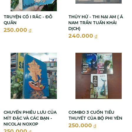
TRUYỆN CỔ I RẮC - ĐỖ
THỦY HỬ - THI NẠI AM ( Á
QUÂN
NAM TRẦN TUẤN KHẢI
DỊCH)
250.000
đ
240.000
đ
CHUYẾN PHIÊU LƯU CỦA
COMBO 3 CUỐN TIỂU
MÍT ĐẶC VÀ CÁC BẠN -
THUYẾT CỦA BỘ PHI YÊN
NICOLAI NOXOP
250.000
đ
250.000
đ