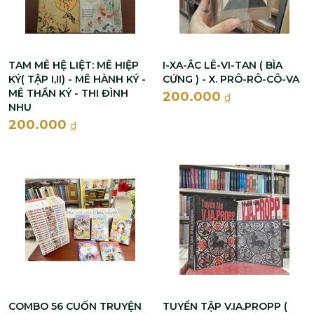
TAM MÊ HỆ LIỆT: MÊ HIỆP
I-XA-ẮC LÊ-VI-TAN ( BÌA
KÝ( TẬP I,II) - MÊ HÀNH KÝ -
CỨNG ) - X. PRÔ-RÔ-CÔ-VA
MÊ THẦN KÝ - THI ĐÌNH
200.000
đ
NHU
200.000
đ
COMBO 56 CUỐN TRUYỆN
TUYỂN TẬP V.IA.PROPP (