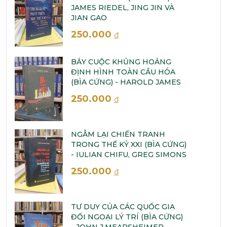
JAMES RIEDEL, JING JIN VÀ
JIAN GAO
250.000
đ
BẢY CUỘC KHỦNG HOẢNG
ĐỊNH HÌNH TOÀN CẦU HÓA
(BÌA CỨNG) - HAROLD JAMES
250.000
đ
NGẪM LẠI CHIẾN TRANH
TRONG THẾ KỶ XXI (BÌA CỨNG)
- IULIAN CHIFU, GREG SIMONS
250.000
đ
TƯ DUY CỦA CÁC QUỐC GIA
ĐỐI NGOẠI LÝ TRÍ (BÌA CỨNG)