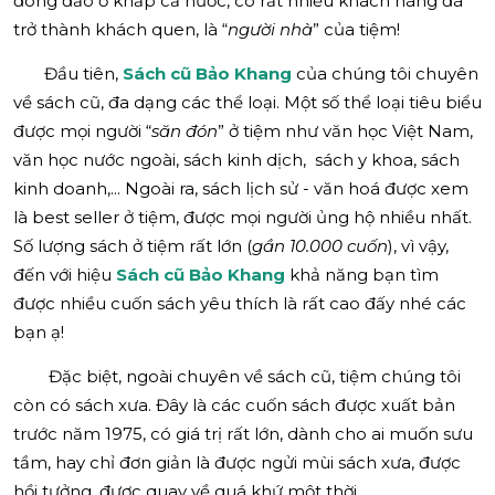
đông đảo ở khắp cả nước, có rất nhiều khách hàng đã
trở thành khách quen, là “
người nhà
” của tiệm!
Đầu tiên,
Sách cũ Bảo Khang
của chúng tôi chuyên
về sách cũ, đa dạng các thể loại. Một số thể loại tiêu biểu
được mọi người “
săn đón
” ở tiệm như văn học Việt Nam,
văn học nước ngoài, sách kinh dịch, sách y khoa, sách
kinh doanh,... Ngoài ra, sách lịch sử - văn hoá được xem
là best seller ở tiệm, được mọi người ủng hộ nhiều nhất.
Số lượng sách ở tiệm rất lớn (
gần 10.000 cuốn
), vì vậy,
đến với hiệu
Sách cũ Bảo Khang
khả năng bạn tìm
được nhiều cuốn sách yêu thích là rất cao đấy nhé các
bạn ạ!
Đặc biệt, ngoài chuyên về sách cũ, tiệm chúng tôi
còn có sách xưa. Đây là các cuốn sách được xuất bản
trước năm 1975, có giá trị rất lớn, dành cho ai muốn sưu
tầm, hay chỉ đơn giản là được ngửi mùi sách xưa, được
hồi tưởng, được quay về quá khứ một thời.