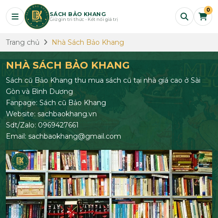
0
SÁCH BẢO KHANG
Giữ gìn tri thức - Kết nối giá trị
Trang chủ
Nhà Sách Bảo Khang
NHÀ SÁCH BẢO KHANG
Sách cũ Bảo Khang thu mua sách cũ tại nhà giá cao ở Sài
Gòn và Bình Dương
Fanpage: Sách cũ Bảo Khang
Website: sachbaokhang.vn
Sdt/Zalo: 0969427661
Email: sachbaokhang@gmail.com