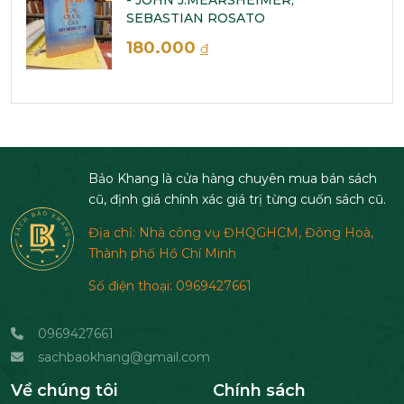
- JOHN J.MEARSHEIMER,
SEBASTIAN ROSATO
180.000
đ
Bảo Khang là cửa hàng chuyên mua bán sách
cũ, định giá chính xác giá trị từng cuốn sách cũ.
Địa chỉ: Nhà công vụ ĐHQGHCM, Đông Hoà,
Thành phố Hồ Chí Minh
Số điện thoại: 0969427661
0969427661
sachbaokhang@gmail.com
Về chúng tôi
Chính sách