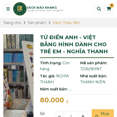
0
SÁCH BẢO KHANG
Giữ gìn tri thức - Kết nối giá trị
Trang chủ
Sản phẩm
Sách Thiếu Nhi
TỪ ĐIỂN ANH - VIỆT
BẰNG HÌNH DÀNH CHO
TRẺ EM - NGHĨA THANH
Tình trạng:
Còn
Mã sản phẩm:
hàng
TDAVBHNT
Tác giả:
NGHĨA
Nhà xuất bản:
THANH
THANH NIÊN
Năm xuất bản:
....
80.000
đ
Số
Mua