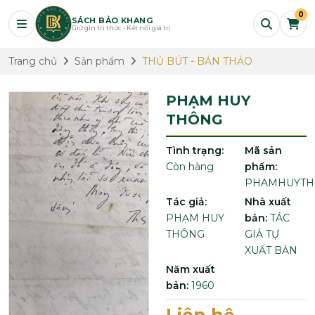
0
SÁCH BẢO KHANG
Giữ gìn tri thức - Kết nối giá trị
Trang chủ
Sản phẩm
THỦ BÚT - BẢN THẢO
PHẠM HUY
THÔNG
Tình trạng:
Mã sản
Còn hàng
phẩm:
PHAMHUYT
Tác giả:
Nhà xuất
PHẠM HUY
bản:
TÁC
THÔNG
GIẢ TỰ
XUẤT BẢN
Năm xuất
bản:
1960