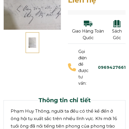
Liên hệ
Giao Hàng Toàn
Sách
Quốc
Gốc
Gọi
điện
để
0969427661
được
tư
vấn:
Thông tin chi tiết
Phạm Huy Thông, người ta đều có thể kể đến ở
ông hội tụ xuất sắc trên nhiều lĩnh vực. Khi mới 16
tuổi ông đã nổi tiếng tiên phong của phong trào