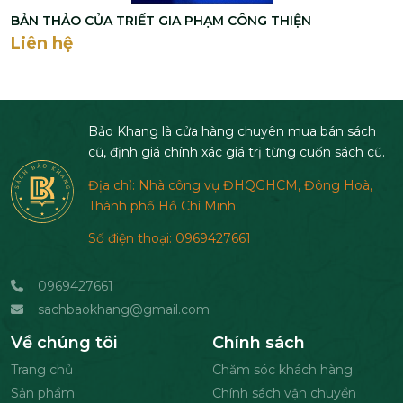
BẢN THẢO CỦA TRIẾT GIA PHẠM CÔNG THIỆN
Liên hệ
Bảo Khang là cửa hàng chuyên mua bán sách
cũ, định giá chính xác giá trị từng cuốn sách cũ.
Địa chỉ: Nhà công vụ ĐHQGHCM, Đông Hoà,
Thành phố Hồ Chí Minh
Số điện thoại: 0969427661
0969427661
sachbaokhang@gmail.com
Về chúng tôi
Chính sách
Trang chủ
Chăm sóc khách hàng
Sản phẩm
Chính sách vận chuyển