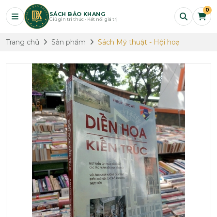
0
SÁCH BẢO KHANG
Giữ gìn tri thức - Kết nối giá trị
Trang chủ
Sản phẩm
Sách Mỹ thuật - Hội hoạ