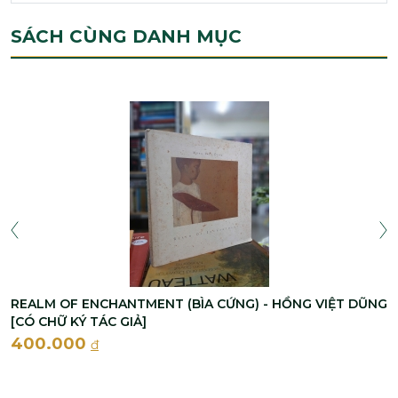
SÁCH CÙNG DANH MỤC
REALM OF ENCHANTMENT (BÌA CỨNG) - HỒNG VIỆT DŨNG
[CÓ CHỮ KÝ TÁC GIẢ]
400.000
đ