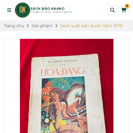
0
SÁCH BẢO KHANG
Giữ gìn tri thức - Kết nối giá trị
Trang chủ
Sản phẩm
Sách xuất bản trước năm 1975