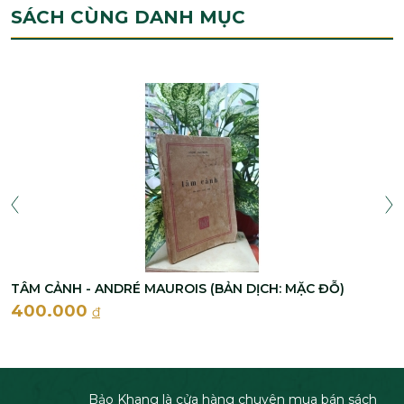
SÁCH CÙNG DANH MỤC
TÂM CẢNH - ANDRÉ MAUROIS (BẢN DỊCH: MẶC ĐỖ)
400.000
đ
Bảo Khang là cửa hàng chuyên mua bán sách