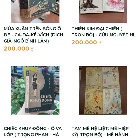
MÙA XUÂN TRÊN SÔNG Ô-
THIÊN KIM ĐẠI CHIẾN (
ĐE - CA-DA-KÊ-VÍCH (DỊCH
TRỌN BỘ) - CỬU NGUYỆT HI
GIẢ: NGÔ BÌNH LÂM)
200.000
đ
200.000
đ
CHIẾC KHUY ĐỒNG - Ô VA
TAM MÊ HỆ LIỆT: MÊ HIỆP
LỐP ( TRỌNG PHAN - HÀ
KÝ( TRỌN BỘ) - MÊ HÀNH