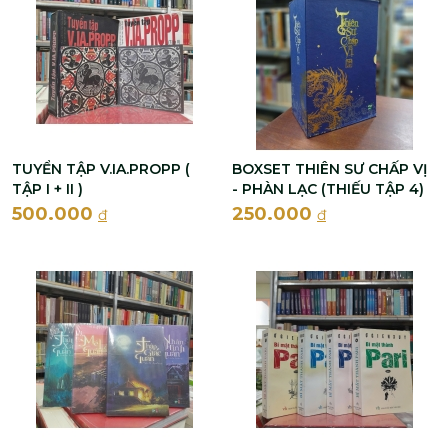
TUYỂN TẬP V.IA.PROPP (
BOXSET THIÊN SƯ CHẤP VỊ
TẬP I + II )
- PHÀN LẠC (THIẾU TẬP 4)
500.000
250.000
đ
đ