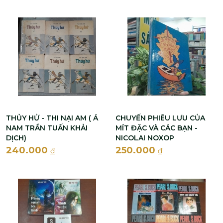
THỦY HỬ - THI NẠI AM ( Á
CHUYẾN PHIÊU LƯU CỦA
NAM TRẦN TUẤN KHẢI
MÍT ĐẶC VÀ CÁC BẠN -
DỊCH)
NICOLAI NOXOP
240.000
250.000
đ
đ