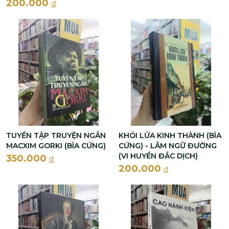
200.000
đ
TUYỂN TẬP TRUYỆN NGẮN
KHÓI LỬA KINH THÀNH (BÌA
MACXIM GORKI (BÌA CỨNG)
CỨNG) - LÂM NGỮ ĐƯỜNG
(VI HUYỀN ĐẮC DỊCH)
350.000
đ
200.000
đ