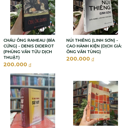
CHÁU ÔNG RAMEAU (BÌA
NÚI THIÊNG (LINH SƠN) -
CỨNG) - DENIS DIDEROT
CAO HÀNH KIỆN (DỊCH GIẢ:
(PHÙNG VĂN TỬU DỊCH
ÔNG VĂN TÙNG)
THUẬT)
200.000
đ
200.000
đ