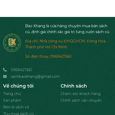
Bảo Khang là cửa hàng chuyên mua bán sách
cũ, định giá chính xác giá trị từng cuốn sách cũ.
Địa chỉ: Nhà công vụ ĐHQGHCM, Đông Hoà,
Thành phố Hồ Chí Minh
Số điện thoại: 0969427661
0969427661
sachbaokhang@gmail.com
Về chúng tôi
Chính sách
Trang chủ
Chăm sóc khách hàng
Sản phẩm
Chính sách vận chuyển
Bên lề sách vở
Thu mua sách cũ