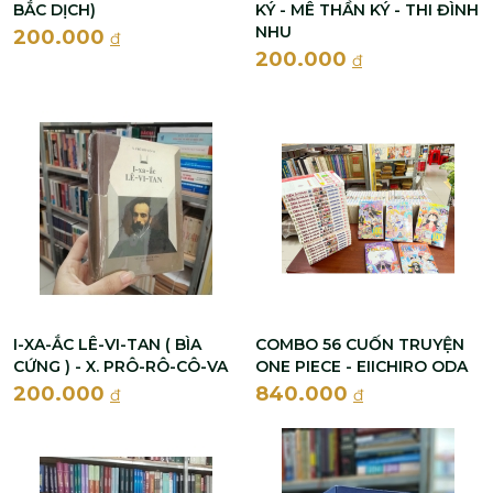
BẮC DỊCH)
KÝ - MÊ THẦN KÝ - THI ĐÌNH
NHU
200.000
đ
200.000
đ
I-XA-ẮC LÊ-VI-TAN ( BÌA
COMBO 56 CUỐN TRUYỆN
CỨNG ) - X. PRÔ-RÔ-CÔ-VA
ONE PIECE - EIICHIRO ODA
200.000
840.000
đ
đ