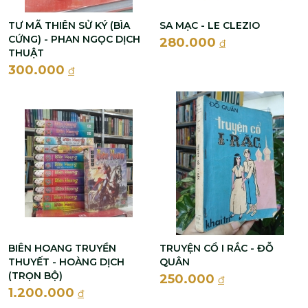
TƯ MÃ THIÊN SỬ KÝ (BÌA
SA MẠC - LE CLEZIO
CỨNG) - PHAN NGỌC DỊCH
280.000
đ
THUẬT
300.000
đ
BIÊN HOANG TRUYỀN
TRUYỆN CỔ I RẮC - ĐỖ
THUYẾT - HOÀNG DỊCH
QUÂN
(TRỌN BỘ)
250.000
đ
1.200.000
đ