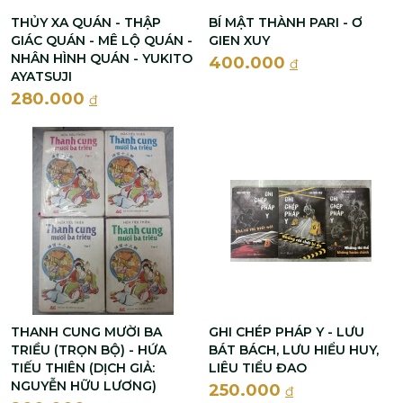
THỦY XA QUÁN - THẬP
BÍ MẬT THÀNH PARI - Ơ
GIÁC QUÁN - MÊ LỘ QUÁN -
GIEN XUY
NHÂN HÌNH QUÁN - YUKITO
400.000
đ
AYATSUJI
280.000
đ
THANH CUNG MƯỜI BA
GHI CHÉP PHÁP Y - LƯU
TRIỀU (TRỌN BỘ) - HỨA
BÁT BÁCH, LƯU HIỂU HUY,
TIẾU THIÊN (DỊCH GIẢ:
LIÊU TIỂU ĐAO
NGUYỄN HỮU LƯƠNG)
250.000
đ