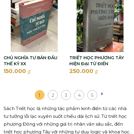
CHỦ NGHĨA TƯ BẢN ĐẦU
TRIẾT HỌC PHƯƠNG TÂY
THẾ KỶ XX
HIỆN ĐẠI TỪ ĐIỂN
150.000
250.000
đ
đ
1
2
3
4
5
Sách Triết học là những tác phẩm kinh điển từ các nhà
tư tưởng lỗi lạc xuyên suốt chiều dài lịch sử. Từ triết học
phương Đông với những giá trị nhân văn sâu sắc, đến
triết học phương Tây với những tư duy logic và khoa học.