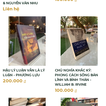
& NGUYỄN VĂN NHU
Liên hệ
HẬU LÝ LUẬN VẪN LÀ LÝ
CHỦ NGHĨA KHẮC KỶ:
LUẬN - PHƯƠNG LỰU
PHONG CÁCH SỐNG BẢN
LĨNH VÀ BÌNH THẢN -
200.000
đ
WILLIAM B. IRVINE
100.000
đ