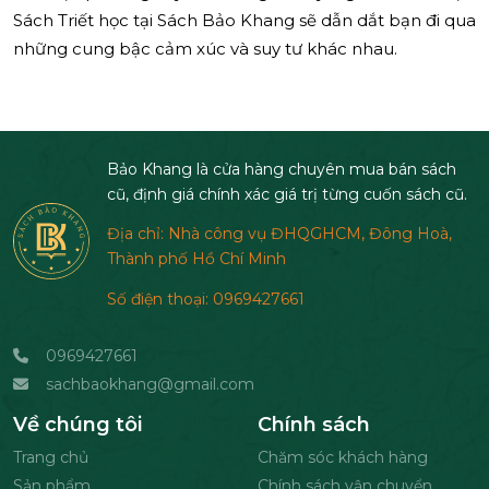
Sách Triết học tại Sách Bảo Khang sẽ dẫn dắt bạn đi qua
những cung bậc cảm xúc và suy tư khác nhau.
Bảo Khang là cửa hàng chuyên mua bán sách
cũ, định giá chính xác giá trị từng cuốn sách cũ.
Địa chỉ: Nhà công vụ ĐHQGHCM, Đông Hoà,
Thành phố Hồ Chí Minh
Số điện thoại: 0969427661
0969427661
sachbaokhang@gmail.com
Về chúng tôi
Chính sách
Trang chủ
Chăm sóc khách hàng
Sản phẩm
Chính sách vận chuyển