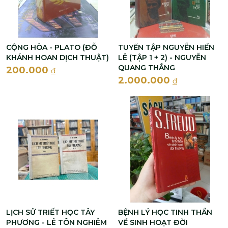
CỘNG HÒA - PLATO (ĐỖ
TUYỂN TẬP NGUYỄN HIẾN
KHÁNH HOAN DỊCH THUẬT)
LÊ (TẬP 1 + 2) - NGUYỄN
QUANG THẮNG
200.000
đ
2.000.000
đ
LỊCH SỬ TRIẾT HỌC TÂY
BỆNH LÝ HỌC TINH THẦN
PHƯƠNG - LÊ TÔN NGHIÊM
VỀ SINH HOẠT ĐỜI