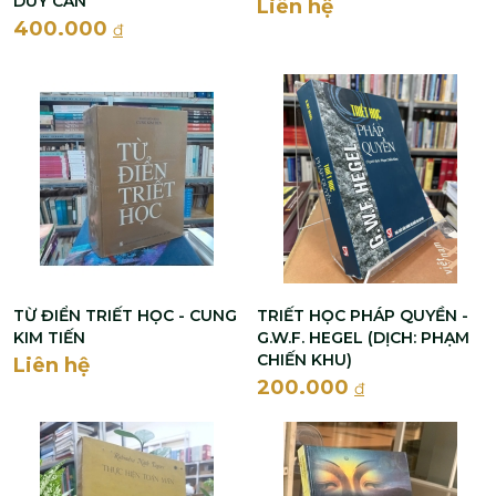
DUY CẦN
Liên hệ
400.000
đ
TỪ ĐIỂN TRIẾT HỌC - CUNG
TRIẾT HỌC PHÁP QUYỀN -
KIM TIẾN
G.W.F. HEGEL (DỊCH: PHẠM
CHIẾN KHU)
Liên hệ
200.000
đ