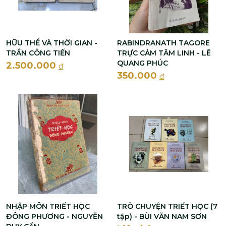
HỮU THỂ VÀ THỜI GIAN -
RABINDRANATH TAGORE
TRẦN CÔNG TIẾN
TRỰC CẢM TÂM LINH - LÊ
QUANG PHÚC
2.500.000
đ
350.000
đ
NHẬP MÔN TRIẾT HỌC
TRÒ CHUYỆN TRIẾT HỌC (7
ĐÔNG PHƯƠNG - NGUYỄN
tập) - BÙI VĂN NAM SƠN