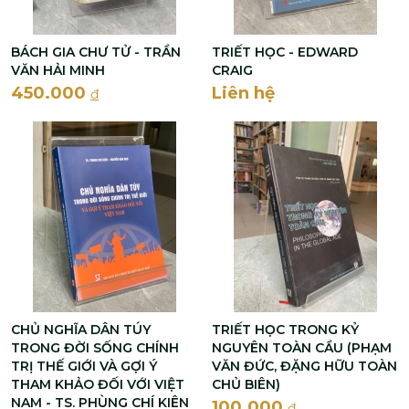
BÁCH GIA CHƯ TỬ - TRẦN
TRIẾT HỌC - EDWARD
VĂN HẢI MINH
CRAIG
450.000
Liên hệ
đ
CHỦ NGHĨA DÂN TÚY
TRIẾT HỌC TRONG KỶ
TRONG ĐỜI SỐNG CHÍNH
NGUYÊN TOÀN CẦU (PHẠM
TRỊ THẾ GIỚI VÀ GỢI Ý
VĂN ĐỨC, ĐẶNG HỮU TOÀN
THAM KHẢO ĐỐI VỚI VIỆT
CHỦ BIÊN)
NAM - TS. PHÙNG CHÍ KIÊN
100.000
đ