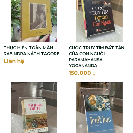
THỰC HIỆN TOÀN MÃN -
CUỘC TRUY TÌM BẤT TẬN
RABINDRA NÂTH TAGORE
CỦA CON NGƯỜI -
PARAMAHANSA
Liên hệ
YOGANANDA
150.000
đ