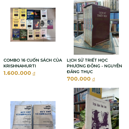
COMBO 16 CUỐN SÁCH CỦA
LỊCH SỬ TRIẾT HỌC
KRISHNAMURTI
PHƯƠNG ĐÔNG - NGUYỄN
ĐĂNG THỤC
1.600.000
đ
700.000
đ