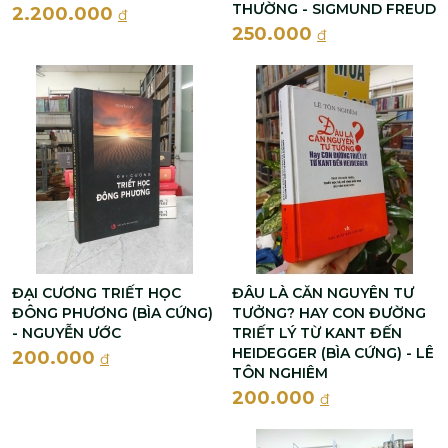
THƯỜNG - SIGMUND FREUD
2.200.000
đ
250.000
đ
ĐẠI CƯƠNG TRIẾT HỌC
ĐÂU LÀ CĂN NGUYÊN TƯ
ĐÔNG PHƯƠNG (BÌA CỨNG)
TƯỞNG? HAY CON ĐƯỜNG
- NGUYỄN ƯỚC
TRIẾT LÝ TỪ KANT ĐẾN
HEIDEGGER (BÌA CỨNG) - LÊ
200.000
đ
TÔN NGHIÊM
200.000
đ