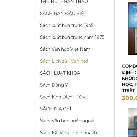
THỦ BÚT - BẢN THẢO
SÁCH BẢN ĐẶC BIỆT
Sách xuất bản trước 1945
Sách xuất bản trước năm 1975
Sách Văn học Việt Nam
Sách Lịch sử - Văn hoá
COMBO
ĐỊNH :
SÁCH LUẬT KHOA
KHỔNG
HỌC, 
Sách Đông Y
TRIẾT
Sách Kinh Dịch - Tử vi
300
SÁCH ĐỊA CHÍ
Sách Văn học nước ngoài
Sách Kỹ năng - kinh doanh