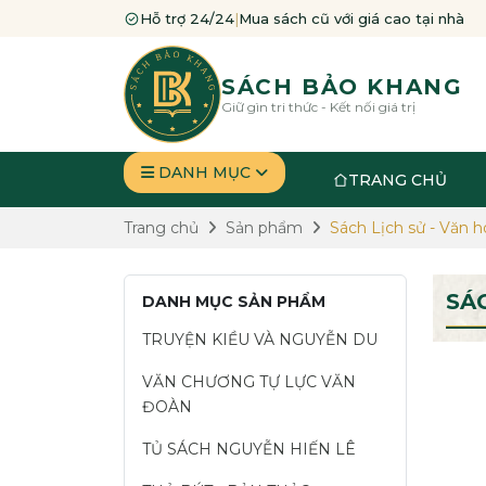
Hỗ trợ 24/24
|
Mua sách cũ với giá cao tại nhà
SÁCH BẢO KHANG
Giữ gìn tri thức - Kết nối giá trị
DANH MỤC
TRANG CHỦ
Trang chủ
Sản phẩm
Sách Lịch sử - Văn h
SÁ
DANH MỤC SẢN PHẨM
TRUYỆN KIỀU VÀ NGUYỄN DU
VĂN CHƯƠNG TỰ LỰC VĂN
ĐOÀN
TỦ SÁCH NGUYỄN HIẾN LÊ