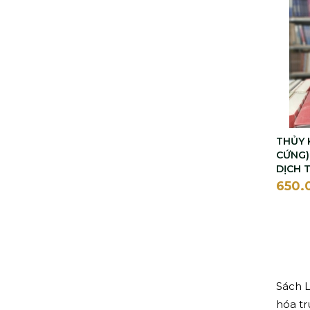
Á nam - Trần Tuấn Khải
A Pha Đê. Ép
A Tapestry World
A-lếch-xây Mu-xa-tốp
A. D. AMISSO
A. De Lamartine
THỦY 
CỨNG)
A. DUMAS
DỊCH 
650.
A. G. HOWARD
A. IZERGHINA
A. JA. GUREVICH
A. PAZZI
Sách L
A. TÔN - XTÔI
hóa tr