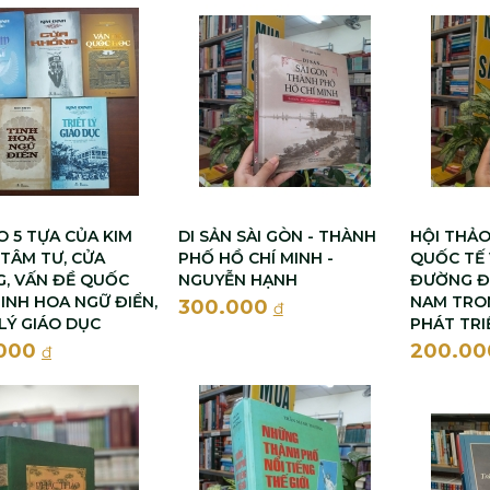
 5 TỰA CỦA KIM
DI SẢN SÀI GÒN - THÀNH
HỘI THẢ
 TÂM TƯ, CỬA
PHỐ HỒ CHÍ MINH -
QUỐC TẾ
, VẤN ĐỀ QUỐC
NGUYỄN HẠNH
ĐƯỜNG ĐẠ
TINH HOA NGỮ ĐIỂN,
NAM TRON
300.000
đ
 LÝ GIÁO DỤC
PHÁT TRI
.000
200.0
đ