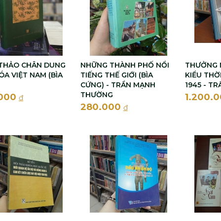
THẢO CHÂN DUNG
NHỮNG THÀNH PHỐ NỔI
THƯỞNG 
ÓA VIỆT NAM (BÌA
TIẾNG THẾ GIỚI (BÌA
KIỂU THỜ
CỨNG) - TRẦN MẠNH
1945 - T
THƯỜNG
.000
1.200.
đ
280.000
đ