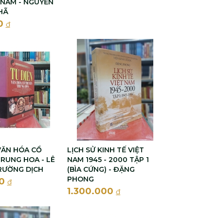
NAM - NGUYỄN
HÃ
0
đ
VĂN HÓA CỔ
LỊCH SỬ KINH TẾ VIỆT
RUNG HOA - LÊ
NAM 1945 - 2000 TẬP 1
RƯỜNG DỊCH
(BÌA CỨNG) - ĐẶNG
PHONG
00
đ
1.300.000
đ