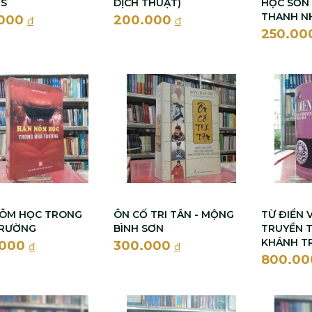
ES
DỊCH THUẬT)
HỌC SƠN 
THANH N
.000
200.000
đ
đ
250.00
NÔM HỌC TRONG
ÔN CỐ TRI TÂN - MỘNG
TỪ ĐIỂN 
TRƯỜNG
BÌNH SƠN
TRUYỀN T
KHÁNH T
.000
300.000
đ
đ
800.0