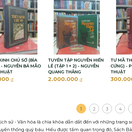
KINH CHÚ SỚ (BÌA
TUYỂN TẬP NGUYỄN HIẾN
TƯ MÃ THI
 - NGUYỄN BÁ MÃO
LÊ (TẬP 1 + 2) - NGUYỄN
CỨNG) - 
THUẬT
QUANG THẮNG
THUẬT
000
2.000.000
300.0
đ
đ
1
2
3
4
ịch sử - Văn hóa là chìa khóa dẫn dắt đến với những trang s
uyền thống quý báu. Hiểu được tầm quan trọng đó, Sách B