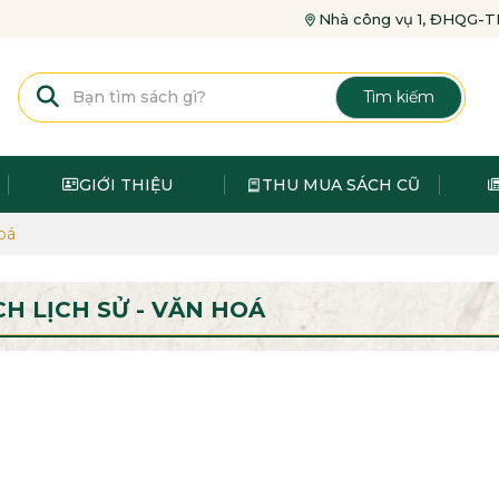
Nhà công vụ 1, ĐHQG
Tìm kiếm
GIỚI THIỆU
THU MUA SÁCH CŨ
oá
CH LỊCH SỬ - VĂN HOÁ