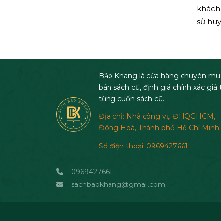
khách 
A. WALKER
sử hu
A.B. Polyakov
A.B.PÔLIACOP
A.BACHNEBCKHA
Bảo Khang là cửa hàng chuyên mu
bán sách cũ, định giá chính xác giá t
A.D.CHAMISSO
từng cuốn sách cũ.
A.J.Cronin
Địa chỉ: Nhà công vụ ĐHQGHCM,
A.J.Gronin
Đông Hoà, Thành phố Hồ Chí Minh
A.PAZZI
Số điện thoại: 0969427661
A.T.MAHAN ( PHẠM
0969427661
NGUYÊN TRƯỜNG DỊCH)
sachbaokhang@gmail.com
A.VASILEVSKI
ADA FERRER