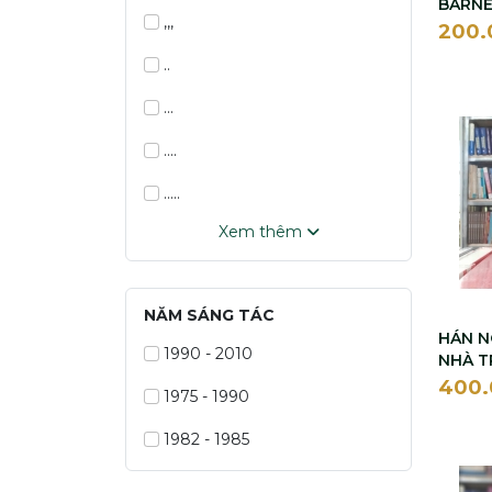
BARN
,,,
200
..
...
....
.....
Xem thêm
......
1967
NĂM SÁNG TÁC
28 NHÀ VĂN
HÁN 
1990 - 2010
NHÀ 
53 Tác giả
400
1975 - 1990
A - RO - CA - ĐI GAI - ĐA
1982 - 1985
A LÊ C XÊ I TÔN X TÔI