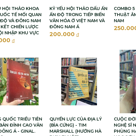
U HỘI THẢO KHOA
KỶ YẾU HỘI THẢO DẤU ẤN
COMBO 5
UỐC TẾ MỐI QUAN
ẤN ĐỘ TRONG TIẾP BIẾN
THUẬT ÂM
 ĐỘ VÀ ĐÔNG NAM
VĂN HÓA Ở VIỆT NAM VÀ
NAM
 KẾT CHIẾN LƯỢC
ĐÔNG NAM Á
250.00
ỘI NHẬP KHU VỰC
200.000
đ
.000
đ
 QUỐC TRIỀU TIÊN
QUYỀN LỰC CỦA ĐỊA LÝ
CUỘC ĐỜI
BẢN ĐỈNH CAO VĂN
(BÌA CỨNG) - TIM
NGHỆ SĨ 
ĐÔNG Á - GINAL.
MARSHALL (HƯỚNG HÀ
PHÙNG HÁ