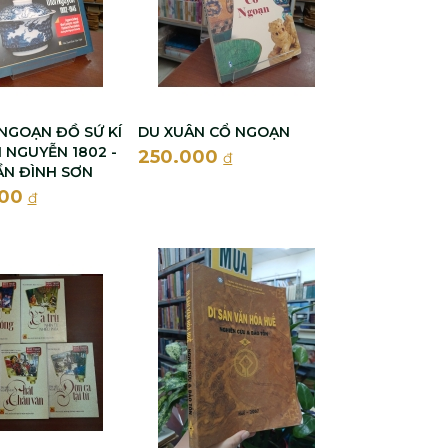
NGOẠN ĐỒ SỨ KÍ
DU XUÂN CỔ NGOẠN
I NGUYỄN 1802 -
250.000
đ
RẦN ĐÌNH SƠN
000
đ