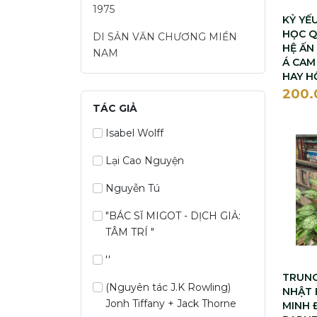
1975
KỶ YẾ
HỌC Q
DI SẢN VĂN CHƯƠNG MIỀN
HỆ ẤN
NAM
Á CAM
HAY H
200
TÁC GIẢ
Isabel Wolff
Lại Cao Nguyện
Nguyễn Tú
"BÁC SĨ MIGOT - DỊCH GIẢ:
TÂM TRÍ "
''
TRUNG
(Nguyên tác J.K Rowling)
NHẬT 
Jonh Tiffany + Jack Thorne
MINH 