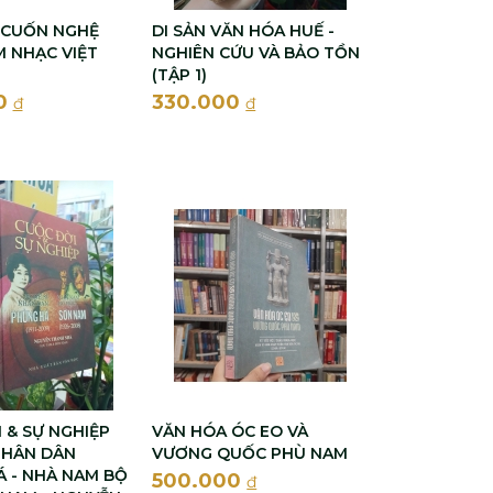
 CUỐN NGHỆ
DI SẢN VĂN HÓA HUẾ -
 NHẠC VIỆT
NGHIÊN CỨU VÀ BẢO TỒN
(TẬP 1)
0
330.000
đ
đ
 & SỰ NGHIỆP
VĂN HÓA ÓC EO VÀ
NHÂN DÂN
VƯƠNG QUỐC PHÙ NAM
 - NHÀ NAM BỘ
500.000
đ