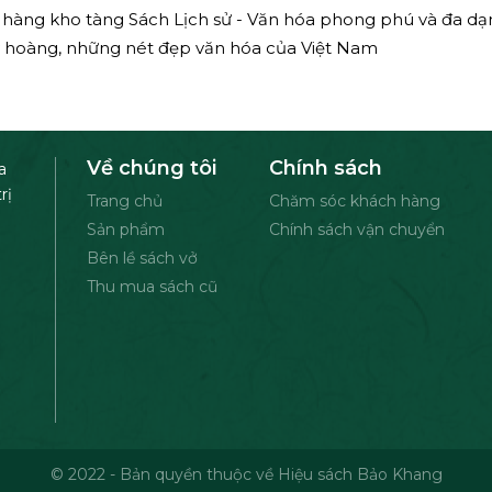
hàng kho tàng Sách Lịch sử - Văn hóa phong phú và đa dạ
y hoàng, những nét đẹp văn hóa của Việt Nam
Về chúng tôi
Chính sách
a
rị
Trang chủ
Chăm sóc khách hàng
Sản phẩm
Chính sách vận chuyển
Bên lề sách vở
Thu mua sách cũ
© 2022 - Bản quyền thuộc về Hiệu sách Bảo Khang