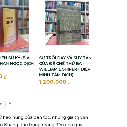
ÊN SỬ KÝ (BÌA
SỰ TRỖI DẬY VÀ SUY TÀN
PHAN NGỌC DỊCH
CỦA ĐẾ CHẾ THỨ BA -
WILLIAM L.SHIRER ( DIỆP
MINH TÂM DỊCH)
00
đ
1.200.000
đ
5
ử hào hùng của dân tộc, những giá trị văn
ảo Khang trân trọng mang đến cho quý