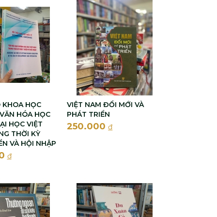
O KHOA HỌC
VIỆT NAM ĐỔI MỚI VÀ
 VĂN HÓA HỌC
PHÁT TRIỂN
I HỌC VIỆT
250.000
đ
G THỜI KỲ
ỂN VÀ HỘI NHẬP
00
đ