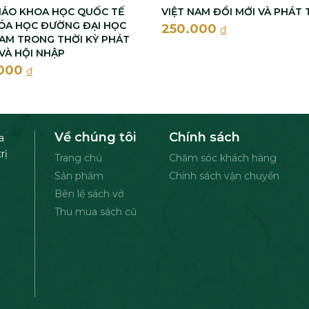
HẢO KHOA HỌC QUỐC TẾ
VIỆT NAM ĐỔI MỚI VÀ PHÁT 
ÓA HỌC ĐƯỜNG ĐẠI HỌC
250.000
đ
NAM TRONG THỜI KỲ PHÁT
 VÀ HỘI NHẬP
.000
đ
Về chúng tôi
Chính sách
a
rị
Trang chủ
Chăm sóc khách hàng
Sản phẩm
Chính sách vận chuyển
Bên lề sách vở
Thu mua sách cũ