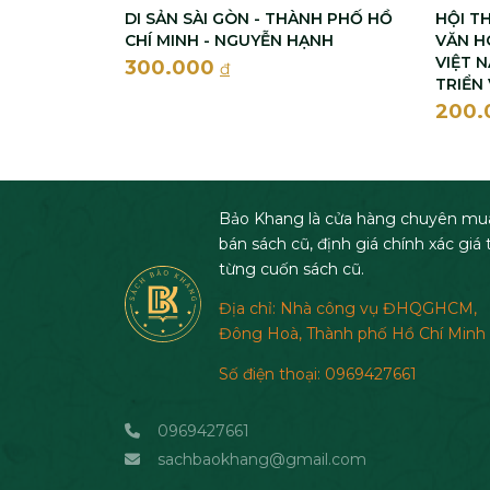
DI SẢN SÀI GÒN - THÀNH PHỐ HỒ
HỘI T
CHÍ MINH - NGUYỄN HẠNH
VĂN H
VIỆT 
300.000
đ
TRIỂN
200
Bảo Khang là cửa hàng chuyên mu
bán sách cũ, định giá chính xác giá t
từng cuốn sách cũ.
Địa chỉ: Nhà công vụ ĐHQGHCM,
Đông Hoà, Thành phố Hồ Chí Minh
Số điện thoại: 0969427661
0969427661
sachbaokhang@gmail.com