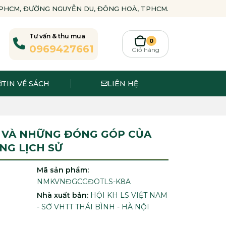
-TPHCM, ĐƯỜNG NGUYỄN DU, ĐÔNG HOÀ, TPHCM.
Tư vấn & thu mua
0
0969427661
Giỏ hàng
TIN VỀ SÁCH
LIÊN HỆ
 VÀ NHỮNG ĐÓNG GÓP CỦA
NG LỊCH SỬ
Mã sản phẩm:
NMKVNĐGCGĐOTLS-K8A
Nhà xuất bản:
HỘI KH LS VIỆT NAM
- SỞ VHTT THÁI BÌNH - HÀ NỘI