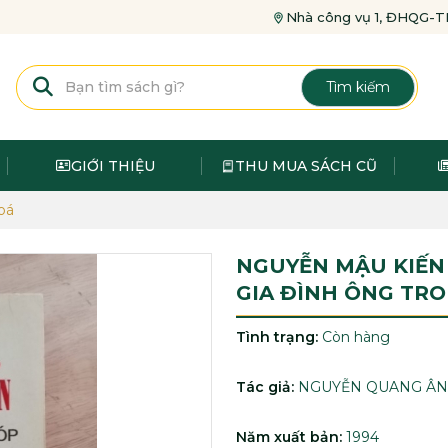
Nhà công vụ 1, ĐHQG
Tìm kiếm
GIỚI THIỆU
THU MUA SÁCH CŨ
oá
NGUYỄN MẬU KIẾN
GIA ĐÌNH ÔNG TRO
Tình trạng:
Còn hàng
Tác giả:
NGUYỄN QUANG ÂN
Năm xuất bản:
1994