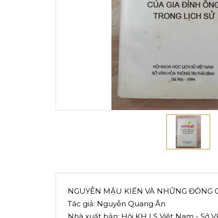
NGUYỄN MẬU KIẾN VÀ NHỮNG ĐÓNG G
Tác giả: Nguyễn Quang Ân
Nhà xuất bản: Hội KH LS Việt Nam - Sở V