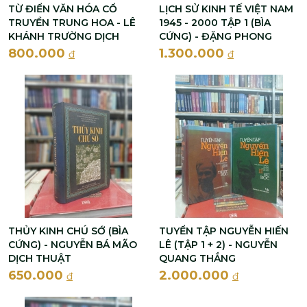
TỪ ĐIỂN VĂN HÓA CỔ
LỊCH SỬ KINH TẾ VIỆT NAM
TRUYỀN TRUNG HOA - LÊ
1945 - 2000 TẬP 1 (BÌA
KHÁNH TRƯỜNG DỊCH
CỨNG) - ĐẶNG PHONG
800.000
1.300.000
đ
đ
THỦY KINH CHÚ SỚ (BÌA
TUYỂN TẬP NGUYỄN HIẾN
CỨNG) - NGUYỄN BÁ MÃO
LÊ (TẬP 1 + 2) - NGUYỄN
DỊCH THUẬT
QUANG THẮNG
650.000
2.000.000
đ
đ