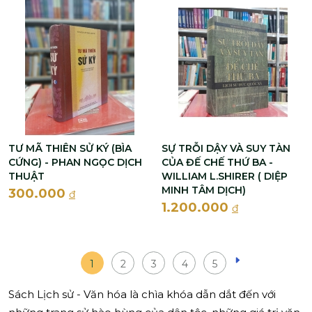
TƯ MÃ THIÊN SỬ KÝ (BÌA
SỰ TRỖI DẬY VÀ SUY TÀN
CỨNG) - PHAN NGỌC DỊCH
CỦA ĐẾ CHẾ THỨ BA -
THUẬT
WILLIAM L.SHIRER ( DIỆP
MINH TÂM DỊCH)
300.000
đ
1.200.000
đ
1
2
3
4
5
Sách Lịch sử - Văn hóa là chìa khóa dẫn dắt đến với