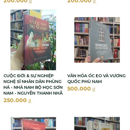
200.000
200.000
đ
đ
CUỘC ĐỜI & SỰ NGHIỆP
VĂN HÓA ÓC EO VÀ VƯƠNG
NGHỆ SĨ NHÂN DÂN PHÙNG
QUỐC PHÙ NAM
HÁ - NHÀ NAM BỘ HỌC SƠN
500.000
đ
NAM - NGUYỄN THANH NHÃ
250.000
đ