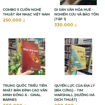
COMBO 5 CUỐN NGHỆ
DI SẢN VĂN HÓA HUẾ -
THUẬT ÂM NHẠC VIỆT NAM
NGHIÊN CỨU VÀ BẢO TỒN
(TẬP 1)
250.000
đ
330.000
đ
TRUNG QUỐC TRIỀU TIÊN
QUYỀN LỰC CỦA ĐỊA LÝ
NHẬT BẢN ĐỈNH CAO VĂN
(BÌA CỨNG) - TIM
MINH ĐÔNG Á - GINAL.
MARSHALL (HƯỚNG HÀ
BARNES
DỊCH THUẬT)