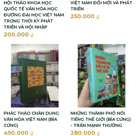
HỘI THẢO KHOA HỌC
VIỆT NAM ĐỔI MỚI VÀ PHÁT
QUỐC TẾ VĂN HÓA HỌC
TRIỂN
ĐƯỜNG ĐẠI HỌC VIỆT NAM
250.000
đ
TRONG THỜI KỲ PHÁT
TRIỂN VÀ HỘI NHẬP
200.000
đ
PHÁC THẢO CHÂN DUNG
NHỮNG THÀNH PHỐ NỔI
VĂN HÓA VIỆT NAM (BÌA
TIẾNG THẾ GIỚI (BÌA CỨNG)
CỨNG)
- TRẦN MẠNH THƯỜNG
450.000
280.000
đ
đ