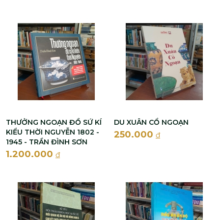
THƯỞNG NGOẠN ĐỒ SỨ KÍ
DU XUÂN CỔ NGOẠN
KIỂU THỜI NGUYỄN 1802 -
250.000
đ
1945 - TRẦN ĐÌNH SƠN
1.200.000
đ