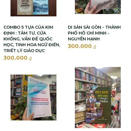
COMBO 5 TỰA CỦA KIM
DI SẢN SÀI GÒN - THÀNH
ĐỊNH : TÂM TƯ, CỬA
PHỐ HỒ CHÍ MINH -
KHỔNG, VẤN ĐỀ QUỐC
NGUYỄN HẠNH
HỌC, TINH HOA NGỮ ĐIỂN,
300.000
đ
TRIẾT LÝ GIÁO DỤC
300.000
đ