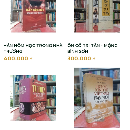
HÁN NÔM HỌC TRONG NHÀ
ÔN CỐ TRI TÂN - MỘNG
TRƯỜNG
BÌNH SƠN
400.000
300.000
đ
đ