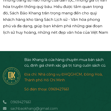
những trang sử hào hùng của dân tộc, những giá trị văn
hóa truyền thống quý báu. Hiểu được tầm quan trọng
đó, Sách Bảo Khang trân trọng mang đến cho quý
khách hàng kho tàng Sách Lịch sử - Văn hóa phong
phú và đa dạng, giúp bạn khám phá những giai đoạn
lịch sử huy hoàng, những nét đẹp văn hóa của Việt Nam
Bảo Khang là cửa hàng chuyên mua bán sách
cũ, định giá chính xác giá trị từng cuốn sách cũ.
Địa chỉ: Nhà công vụ ĐHQGHCM, Đông Hoà,
Thành phố Hồ Chí Minh
Số điện thoại: 0969427661
0969427661
sachbaokhang@gmail.com