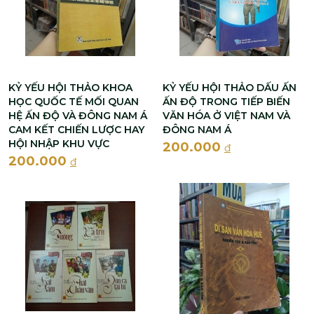
KỶ YẾU HỘI THẢO KHOA
KỶ YẾU HỘI THẢO DẤU ẤN
HỌC QUỐC TẾ MỐI QUAN
ẤN ĐỘ TRONG TIẾP BIẾN
HỆ ẤN ĐỘ VÀ ĐÔNG NAM Á
VĂN HÓA Ở VIỆT NAM VÀ
CAM KẾT CHIẾN LƯỢC HAY
ĐÔNG NAM Á
HỘI NHẬP KHU VỰC
200.000
đ
200.000
đ