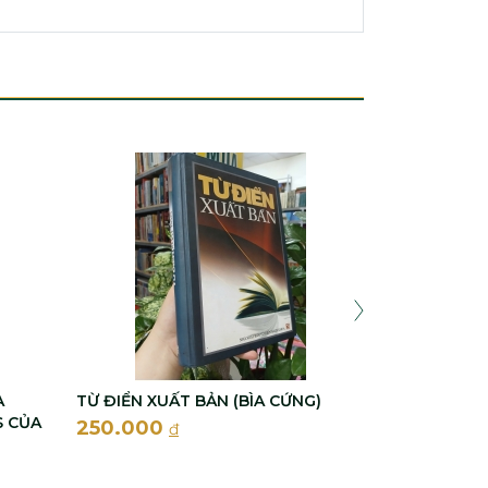
TỰ ĐIỂN VI
ĐÀO VĂN TẬ
700.000
A
TỪ ĐIỂN XUẤT BẢN (BÌA CỨNG)
S CỦA
250.000
đ