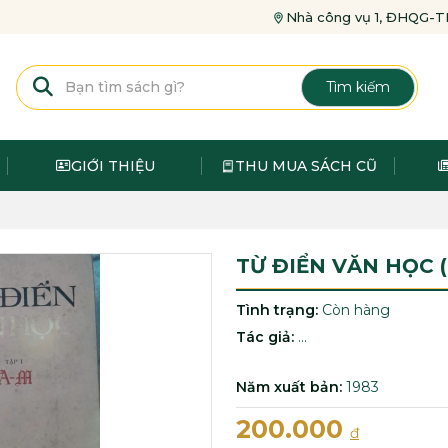
Nhà công vụ 1, ĐHQG
Tìm kiếm
GIỚI THIỆU
THU MUA SÁCH CŨ
TỪ ĐIỂN VĂN HỌC ( 
Tình trạng:
Còn hàng
Tác giả:
...
Năm xuất bản:
1983
200.000
đ