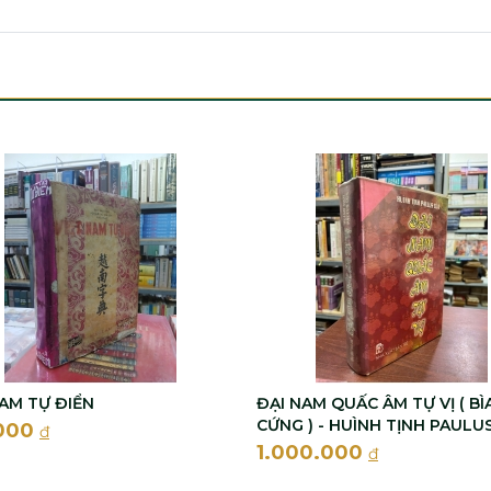
NAM TỰ ĐIỂN
ĐẠI NAM QUẤC ÂM TỰ VỊ ( BÌ
CỨNG ) - HUÌNH TỊNH PAULU
000
đ
1.000.000
đ