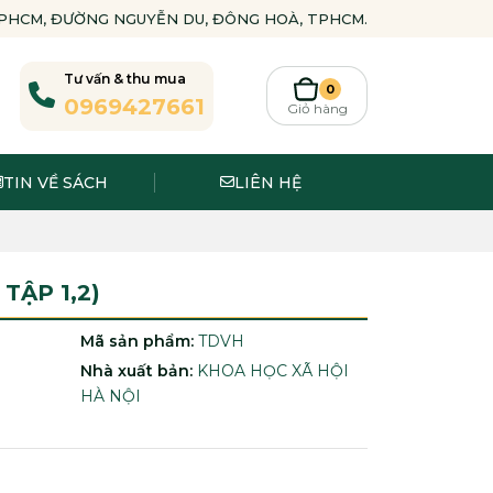
-TPHCM, ĐƯỜNG NGUYỄN DU, ĐÔNG HOÀ, TPHCM.
Tư vấn & thu mua
0
0969427661
Giỏ hàng
TIN VỀ SÁCH
LIÊN HỆ
TẬP 1,2)
Mã sản phẩm:
TDVH
Nhà xuất bản:
KHOA HỌC XÃ HỘI
HÀ NỘI