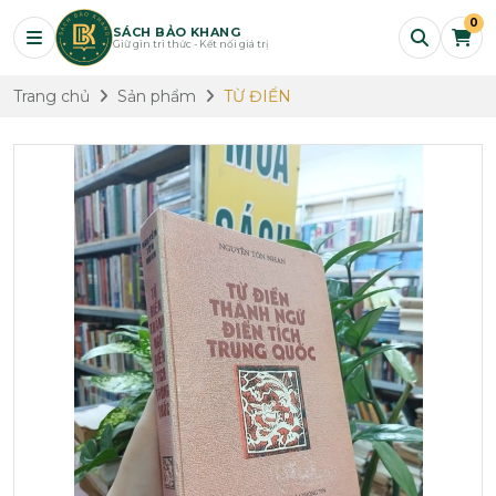
0
SÁCH BẢO KHANG
Giữ gìn tri thức - Kết nối giá trị
Trang chủ
Sản phẩm
TỪ ĐIỂN