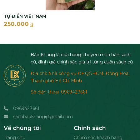
TỰ ĐIỂN VIỆT NAM
250.000
đ
Bảo Khang là cửa hàng chuyên mua bán sách
cũ, định giá chính xác giá trị từng cuốn sách cũ.
Địa chỉ: Nhà công vụ ĐHQGHCM, Đông Hoà,
Thành phố Hồ Chí Minh
Số điện thoại: 0969427661
0969427661
sachbaokhang@gmail.com
Về chúng tôi
Chính sách
Trang chủ
Chăm sóc khách hàng