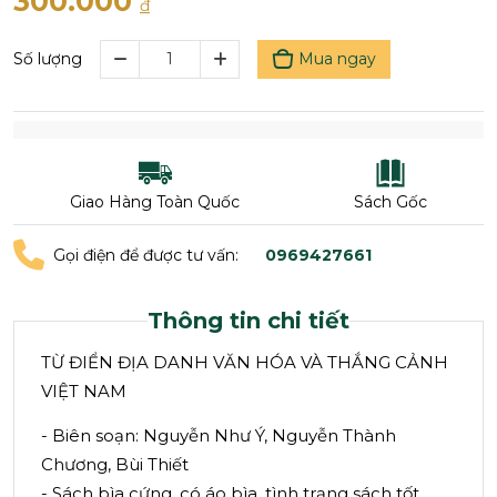
300.000
đ
Mua ngay
Số lượng
Giao Hàng Toàn Quốc
Sách Gốc
Gọi điện để được tư vấn:
0969427661
Thông tin chi tiết
TỪ ĐIỂN ĐỊA DANH VĂN HÓA VÀ THẮNG CẢNH
VIỆT NAM
- Biên soạn: Nguyễn Như Ý, Nguyễn Thành
Chương, Bùi Thiết
- Sách bìa cứng, có áo bìa, tình trạng sách tốt,