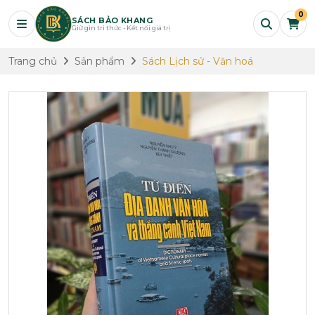
0
SÁCH BẢO KHANG
Giữ gìn tri thức - Kết nối giá trị
Trang chủ
Sản phẩm
Sách Lịch sử - Văn hoá