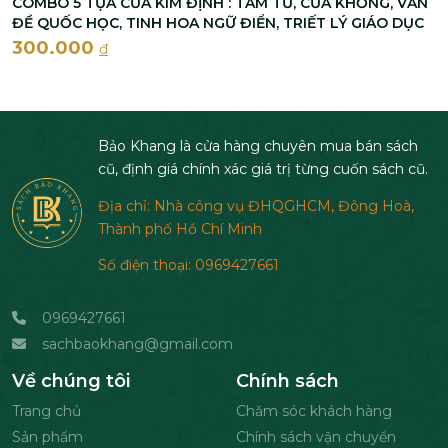
COMBO 5 TỰA CỦA KIM ĐỊNH : TÂM TƯ, CỬA KHỔNG, VẤN
ĐỀ QUỐC HỌC, TINH HOA NGỮ ĐIỂN, TRIẾT LÝ GIÁO DỤC
300.000
đ
Bảo Khang là cửa hàng chuyên mua bán sách
cũ, định giá chính xác giá trị từng cuốn sách cũ.
Địa chỉ: Nhà công vụ ĐHQGHCM, Đông Hoà,
Thành phố Hồ Chí Minh
Số điện thoại: 0969427661
0969427661
sachbaokhang@gmail.com
Về chúng tôi
Chính sách
Trang chủ
Chăm sóc khách hàng
Sản phẩm
Chính sách vận chuyển