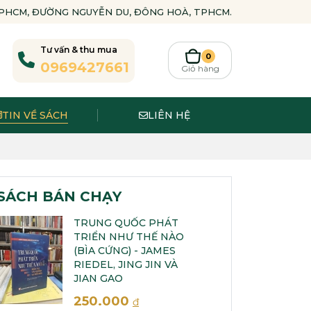
-TPHCM, ĐƯỜNG NGUYỄN DU, ĐÔNG HOÀ, TPHCM.
Tư vấn & thu mua
0
0969427661
Giỏ hàng
TIN VỀ SÁCH
LIÊN HỆ
SÁCH BÁN CHẠY
TRUNG QUỐC PHÁT
TRIỂN NHƯ THẾ NÀO
(BÌA CỨNG) - JAMES
RIEDEL, JING JIN VÀ
JIAN GAO
250.000
đ