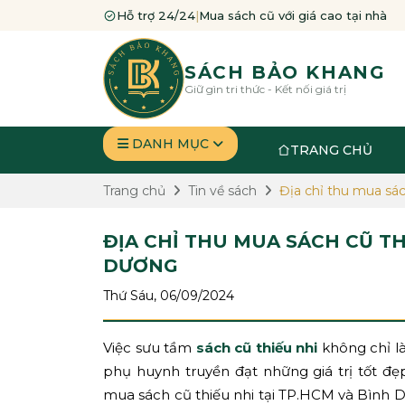
Hỗ trợ 24/24
|
Mua sách cũ với giá cao tại nhà
SÁCH BẢO KHANG
Giữ gìn tri thức - Kết nối giá trị
DANH MỤC
TRANG CHỦ
Trang chủ
Tin về sách
Địa chỉ thu mua sá
ĐỊA CHỈ THU MUA SÁCH CŨ TH
DƯƠNG
Thứ Sáu, 06/09/2024
Việc sưu tầm
sách cũ thiếu nhi
không chỉ là
phụ huynh truyền đạt những giá trị tốt đ
mua sách cũ thiếu nhi tại TP.HCM và Bình 