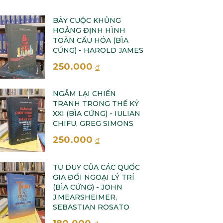
BẢY CUỘC KHỦNG
HOẢNG ĐỊNH HÌNH
TOÀN CẦU HÓA (BÌA
CỨNG) - HAROLD JAMES
250.000
đ
NGẪM LẠI CHIẾN
TRANH TRONG THẾ KỶ
XXI (BÌA CỨNG) - IULIAN
CHIFU, GREG SIMONS
250.000
đ
TƯ DUY CỦA CÁC QUỐC
GIA ĐỐI NGOẠI LÝ TRÍ
(BÌA CỨNG) - JOHN
J.MEARSHEIMER,
SEBASTIAN ROSATO