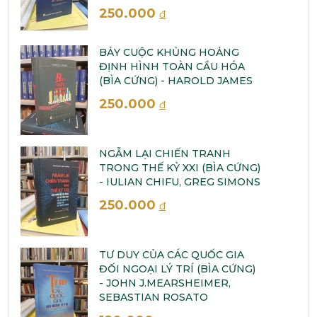
250.000
đ
BẢY CUỘC KHỦNG HOẢNG
ĐỊNH HÌNH TOÀN CẦU HÓA
(BÌA CỨNG) - HAROLD JAMES
250.000
đ
NGẪM LẠI CHIẾN TRANH
TRONG THẾ KỶ XXI (BÌA CỨNG)
- IULIAN CHIFU, GREG SIMONS
250.000
đ
TƯ DUY CỦA CÁC QUỐC GIA
ĐỐI NGOẠI LÝ TRÍ (BÌA CỨNG)
- JOHN J.MEARSHEIMER,
SEBASTIAN ROSATO