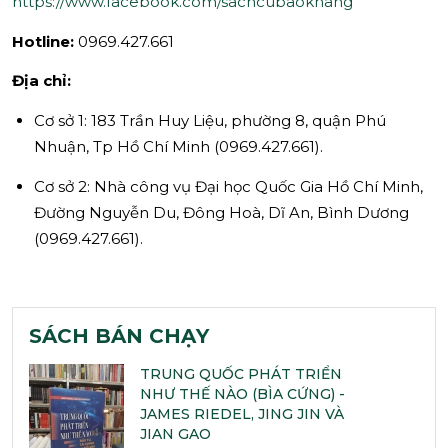
https://www.facebook.com/sachcubaokhang
Hotline:
0969.427.661
Địa chỉ:
Cơ sở 1: 183 Trần Huy Liệu, phường 8, quận Phú
Nhuận, Tp Hồ Chí Minh (0969.427.661).
Cơ sở 2: Nhà công vụ Đại học Quốc Gia Hồ Chí Minh,
Đường Nguyễn Du, Đông Hoà, Dĩ An, Bình Dương
(0969.427.661).
SÁCH BÁN CHẠY
TRUNG QUỐC PHÁT TRIỂN
NHƯ THẾ NÀO (BÌA CỨNG) -
JAMES RIEDEL, JING JIN VÀ
JIAN GAO