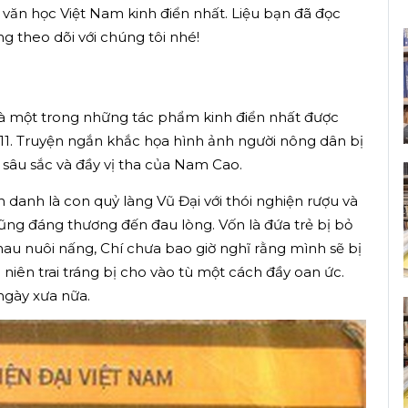
m văn học Việt Nam kinh điển nhất. Liệu bạn đã đọc
 theo dõi với chúng tôi nhé!
 một trong những tác phẩm kinh điển nhất được
 11. Truyện ngắn khắc họa hình ảnh người nông dân bị
sâu sắc và đầy vị tha của Nam Cao.
danh là con quỷ làng Vũ Đại với thói nghiện rượu và
cũng đáng thương đến đau lòng. Vốn là đứa trẻ bị bỏ
nhau nuôi nấng, Chí chưa bao giờ nghĩ rằng mình sẽ bị
 niên trai tráng bị cho vào tù một cách đầy oan ức.
 ngày xưa nữa.