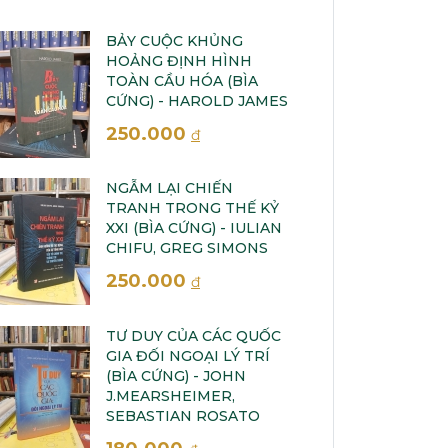
BẢY CUỘC KHỦNG
HOẢNG ĐỊNH HÌNH
TOÀN CẦU HÓA (BÌA
CỨNG) - HAROLD JAMES
250.000
đ
NGẪM LẠI CHIẾN
TRANH TRONG THẾ KỶ
XXI (BÌA CỨNG) - IULIAN
CHIFU, GREG SIMONS
250.000
đ
TƯ DUY CỦA CÁC QUỐC
GIA ĐỐI NGOẠI LÝ TRÍ
(BÌA CỨNG) - JOHN
J.MEARSHEIMER,
SEBASTIAN ROSATO