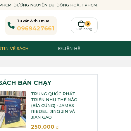
-TPHCM, ĐƯỜNG NGUYỄN DU, ĐÔNG HOÀ, TPHCM.
Tư vấn & thu mua
0
0969427661
Giỏ hàng
TIN VỀ SÁCH
LIÊN HỆ
SÁCH BÁN CHẠY
TRUNG QUỐC PHÁT
TRIỂN NHƯ THẾ NÀO
(BÌA CỨNG) - JAMES
RIEDEL, JING JIN VÀ
JIAN GAO
250.000
đ