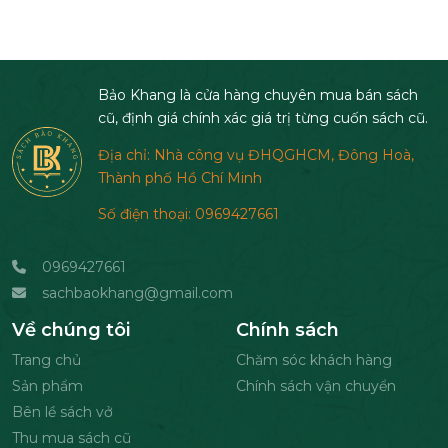
Bảo Khang là cửa hàng chuyên mua bán sách
cũ, định giá chính xác giá trị từng cuốn sách cũ.
Địa chỉ: Nhà công vụ ĐHQGHCM, Đông Hoà,
Thành phố Hồ Chí Minh
Số điện thoại: 0969427661
0969427661
sachbaokhang@gmail.com
Về chúng tôi
Chính sách
Trang chủ
Chăm sóc khách hàng
Sản phẩm
Chính sách vận chuyển
Bên lề sách vở
Thu mua sách cũ