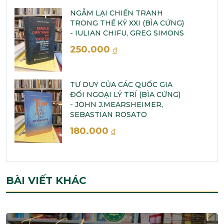
NGẪM LẠI CHIẾN TRANH
TRONG THẾ KỶ XXI (BÌA CỨNG)
- IULIAN CHIFU, GREG SIMONS
250.000
đ
TƯ DUY CỦA CÁC QUỐC GIA
ĐỐI NGOẠI LÝ TRÍ (BÌA CỨNG)
- JOHN J.MEARSHEIMER,
SEBASTIAN ROSATO
180.000
đ
BÀI VIẾT KHÁC