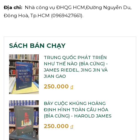
Địa chỉ:
Nhà công vụ ĐHQG HCM,Đường Nguyễn Du,
Đông Hoà, Tp.HCM (0969427661).
SÁCH BÁN CHẠY
TRUNG QUỐC PHÁT TRIỂN
NHƯ THẾ NÀO (BÌA CỨNG) -
JAMES RIEDEL, JING JIN VÀ
JIAN GAO
250.000
đ
BẢY CUỘC KHỦNG HOẢNG
ĐỊNH HÌNH TOÀN CẦU HÓA
(BÌA CỨNG) - HAROLD JAMES
250.000
đ