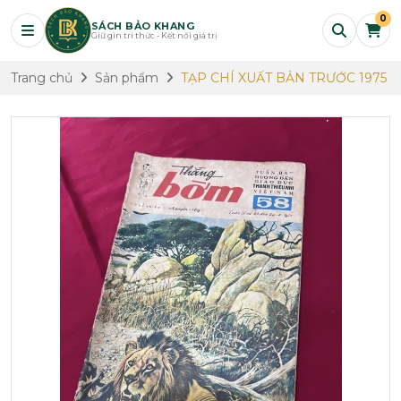
0
SÁCH BẢO KHANG
Giữ gìn tri thức - Kết nối giá trị
Trang chủ
Sản phẩm
TẠP CHÍ XUẤT BẢN TRƯỚC 1975