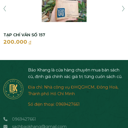
TẠP CHÍ VĂN SỐ 157
200.000
đ
Bảo Khang là cửa hàng chuyên mua bán sách
cũ, định giá chính xác giá trị từng cuốn sách cũ.
Địa chỉ: Nhà công vụ ĐHQGHCM, Đông Hoà,
Thành phố Hồ Chí Minh
Số điện thoại: 0969427661
0969427661
sachbaokhang@gmail.com