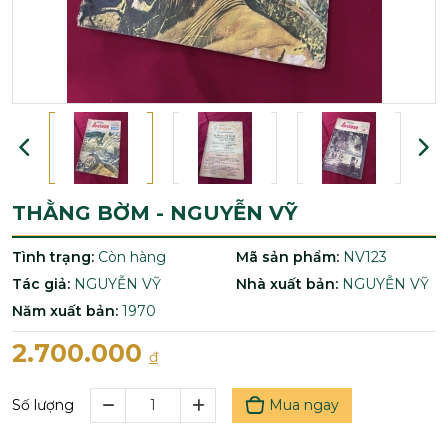
THẰNG BỜM - NGUYỄN VỸ
Tình trạng:
Còn hàng
Mã sản phẩm:
NV123
Tác giả:
NGUYỄN VỸ
Nhà xuất bản:
NGUYỄN VỸ
Năm xuất bản:
1970
2.700.000
đ
Mua ngay
Số lượng