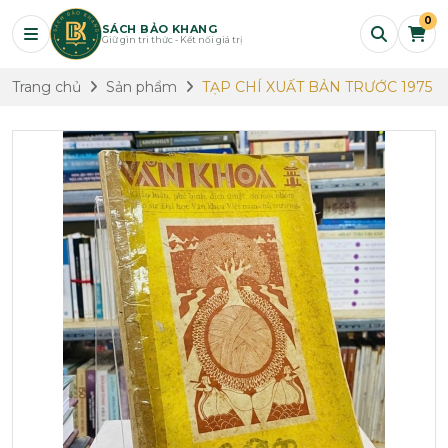
0
SÁCH BẢO KHANG
Giữ gìn tri thức - Kết nối giá trị
Trang chủ
Sản phẩm
TẠP CHÍ XUẤT BẢN TRƯỚC 1975