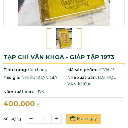
TẠP CHÍ VĂN KHOA - GIÁP TẬP 1973
Tình trạng:
Còn hàng
Mã sản phẩm:
TCVH73
Tác giả:
NHIỀU SOẠN GIẢ
Nhà xuất bản:
ĐẠI HỌC
VĂN KHOA
Năm xuất bản:
1973
400.000
đ
Mua ngay
Số lượng