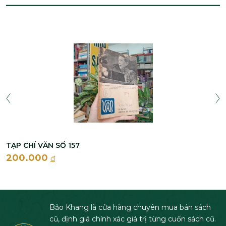
TẠP CHÍ VĂN SỐ 157
200.000
đ
Bảo Khang là cửa hàng chuyên mua bán sách
cũ, định giá chính xác giá trị từng cuốn sách cũ.