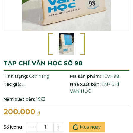
TẠP CHÍ VĂN HỌC SỐ 98
Tình trạng:
Còn hàng
Mã sản phẩm:
TCVH98
Tác giả:
....
Nhà xuất bản:
TẠP CHÍ
VĂN HỌC
Năm xuất bản:
1962
200.000
đ
Mua ngay
Số lượng