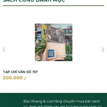
TẠP CHÍ VĂN SỐ 157
200.000
đ
Bảo Khang là cửa hàng chuyên mua bán sách
cũ, định giá chính xác giá trị từng cuốn sách cũ.