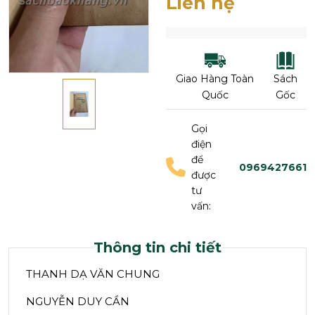
Liên hệ
Giao Hàng Toàn
Sách
Quốc
Gốc
Gọi
điện
để
0969427661
được
tư
vấn:
Thông tin chi tiết
THANH DẠ VĂN CHUNG
NGUYỄN DUY CẦN