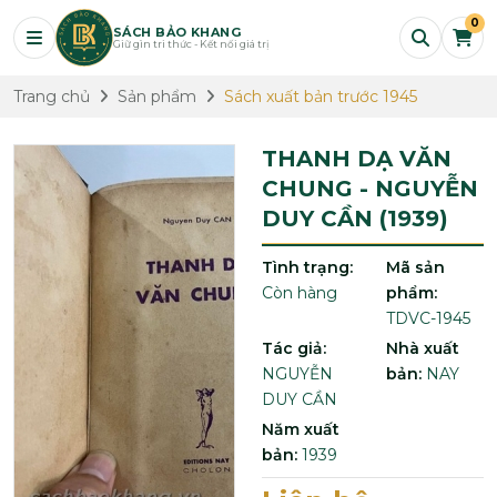
0
SÁCH BẢO KHANG
Giữ gìn tri thức - Kết nối giá trị
Trang chủ
Sản phẩm
Sách xuất bản trước 1945
THANH DẠ VĂN
CHUNG - NGUYỄN
DUY CẦN (1939)
Tình trạng:
Mã sản
Còn hàng
phẩm:
TDVC-1945
Tác giả:
Nhà xuất
NGUYỄN
bản:
NAY
DUY CẦN
Năm xuất
bản:
1939