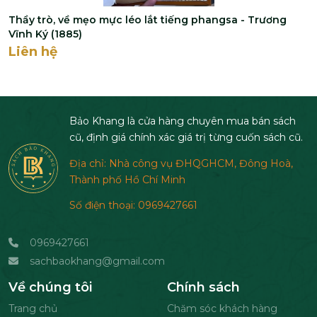
Thầy trò, về mẹo mực léo lắt tiếng phangsa - Trương
Vĩnh Ký (1885)
Liên hệ
Bảo Khang là cửa hàng chuyên mua bán sách
cũ, định giá chính xác giá trị từng cuốn sách cũ.
Địa chỉ: Nhà công vụ ĐHQGHCM, Đông Hoà,
Thành phố Hồ Chí Minh
Số điện thoại: 0969427661
0969427661
sachbaokhang@gmail.com
Về chúng tôi
Chính sách
Trang chủ
Chăm sóc khách hàng