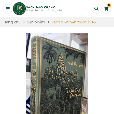
0
SÁCH BẢO KHANG
Giữ gìn tri thức - Kết nối giá trị
Trang chủ
Sản phẩm
Sách xuất bản trước 1945