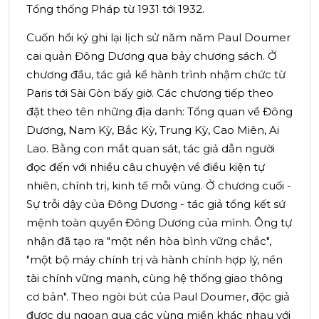
Tổng thống Pháp từ 1931 tới 1932.
Cuốn hồi ký ghi lại lịch sử năm năm Paul Doumer
cai quản Đông Dương qua bảy chương sách. Ở
chương đầu, tác giả kể hành trình nhậm chức từ
Paris tới Sài Gòn bấy giờ. Các chương tiếp theo
đặt theo tên những địa danh: Tổng quan về Đông
Dương, Nam Kỳ, Bắc Kỳ, Trung Kỳ, Cao Miên, Ai
Lao. Bằng con mắt quan sát, tác giả dẫn người
đọc đến với nhiều câu chuyện về điều kiện tự
nhiên, chính trị, kinh tế mỗi vùng. Ở chương cuối -
Sự trỗi dậy của Đông Dương - tác giả tổng kết sứ
mệnh toàn quyền Đông Dương của mình. Ông tự
nhận đã tạo ra "một nền hòa bình vững chắc",
"một bộ máy chính trị và hành chính hợp lý, nền
tài chính vững mạnh, cùng hệ thống giao thông
cơ bản". Theo ngòi bút của Paul Doumer, độc giả
được du ngoạn qua các vùng miền khác nhau với