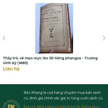
Thầy trò, về mẹo mực léo lắt tiếng phangsa - Trương
Vĩnh Ký (1885)
Liên hệ
Bảo Khang là cửa hàng chuyên mua bán sách
cũ, định giá chính xác giá trị từng cuốn sách cũ.
Địa chỉ: Nhà công vụ ĐHQGHCM, Đông Hoà,