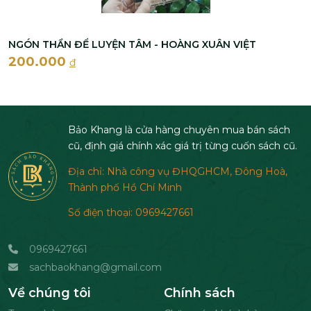
NGÓN THẦN ĐỂ LUYỆN TÂM - HOÀNG XUÂN VIỆT
200.000
đ
Bảo Khang là cửa hàng chuyên mua bán sách
cũ, định giá chính xác giá trị từng cuốn sách cũ.
Địa chỉ: Nhà công vụ ĐHQGHCM, Đông Hoà,
Thành phố Hồ Chí Minh
Số điện thoại: 0969427661
0969427661
sachbaokhang@gmail.com
Về chúng tôi
Chính sách