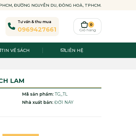
-TPHCM, ĐƯỜNG NGUYỄN DU, ĐÔNG HOÀ, TPHCM.
Tư vấn & thu mua
0
0969427661
Giỏ hàng
TIN VỀ SÁCH
LIÊN HỆ
ẠCH LAM
Mã sản phẩm:
TG_TL
Nhà xuất bản:
ĐỜI NAY