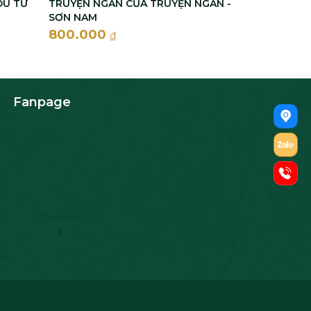
DU TỬ
TRUYỆN NGẮN CỦA TRUYỆN NGẮN -
SƠN NAM
800.000
đ
Fanpage