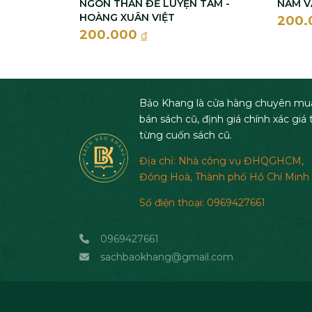
NGÓN THẦN ĐỂ LUYỆN TÂM -
NẰM VẠ
HOÀNG XUÂN VIỆT
200
200.000
đ
Bảo Khang là cửa hàng chuyên mu
bán sách cũ, định giá chính xác giá t
từng cuốn sách cũ.
Địa chỉ: Nhà công vụ ĐHQGHCM,
Đông Hoà, Thành phố Hồ Chí Minh
Số điện thoại: 0969427661
0969427661
sachbaokhang@gmail.com