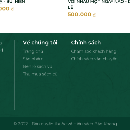
 - BÙI HIỂN
VỚI NHAU MỘT NGÀY NÀO - 
LÊ
.000
đ
500.000
đ
Về chúng tôi
Chính sách
a
rị
Trang chủ
Chăm sóc khách hàng
Sản phẩm
Chính sách vận chuyển
Bên lề sách vở
Thu mua sách cũ
© 2022 - Bản quyền thuộc về Hiệu sách Bảo Khang