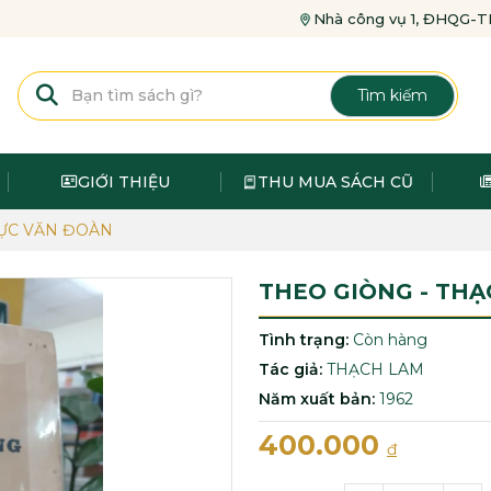
Nhà công vụ 1, ĐHQG
Tìm kiếm
GIỚI THIỆU
THU MUA SÁCH CŨ
ỰC VĂN ĐOÀN
THEO GIÒNG - TH
Tình trạng:
Còn hàng
Tác giả:
THẠCH LAM
Năm xuất bản:
1962
400.000
đ