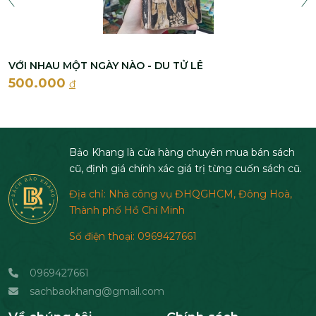
VỚI NHAU MỘT NGÀY NÀO - DU TỬ LÊ
500.000
đ
Bảo Khang là cửa hàng chuyên mua bán sách
cũ, định giá chính xác giá trị từng cuốn sách cũ.
Địa chỉ: Nhà công vụ ĐHQGHCM, Đông Hoà,
Thành phố Hồ Chí Minh
Số điện thoại: 0969427661
0969427661
sachbaokhang@gmail.com