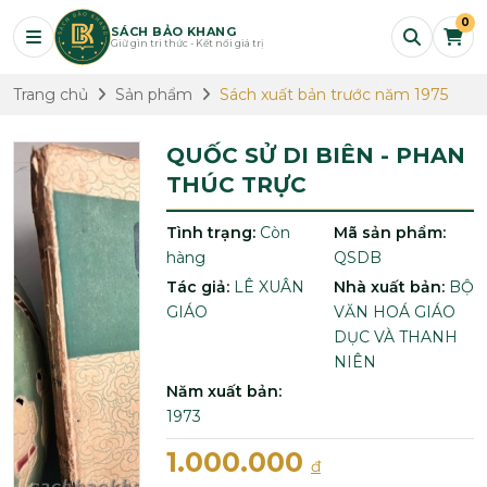
0
SÁCH BẢO KHANG
Giữ gìn tri thức - Kết nối giá trị
Trang chủ
Sản phẩm
Sách xuất bản trước năm 1975
QUỐC SỬ DI BIÊN - PHAN
THÚC TRỰC
Tình trạng:
Còn
Mã sản phẩm:
hàng
QSDB
Tác giả:
LÊ XUÂN
Nhà xuất bản:
BỘ
GIÁO
VĂN HOÁ GIÁO
DỤC VÀ THANH
NIÊN
Năm xuất bản:
1973
1.000.000
đ