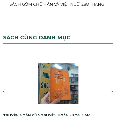
SÁCH GỒM CHỮ HÁN VÀ VIỆT NGỮ, 288 TRANG
SÁCH CÙNG DANH MỤC
TRUYỆN NGẮN CỦA TRUYỆN NGẮN - SƠN NAM