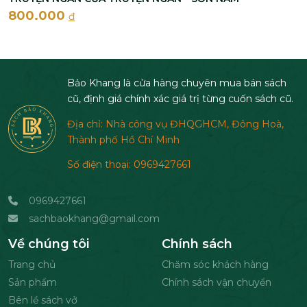
800.000
đ
Bảo Khang là cửa hàng chuyên mua bán sách
cũ, định giá chính xác giá trị từng cuốn sách cũ.
Địa chỉ: Nhà công vụ ĐHQGHCM, Đông Hoà,
Thành phố Hồ Chí Minh
Số điện thoại: 0969427661
0969427661
sachbaokhang@gmail.com
Về chúng tôi
Chính sách
Trang chủ
Chăm sóc khách hàng
Sản phẩm
Chính sách vận chuyển
Bên lề sách vở