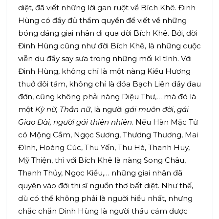
diệt, đã viết những lời gan ruột về Bích Khê. Đinh
Hùng có đầy đủ thẩm quyền để viết về những
bóng dáng giai nhân đi qua đời Bích Khê. Bởi, đời
Đinh Hùng cũng như đời Bích Khê, là những cuộc
viễn du đầy say sưa trong những mối kì tình. Với
Đinh Hùng, không chỉ là một nàng Kiều Hương
thuở đôi tám, không chỉ là đóa Bạch Liên đầy đau
đớn, cũng không phải nàng Diệu Thư,… mà đó là
một
Kỳ nữ, Thần nữ
, là người
gái muôn đời
,
gái
Giao Đài, người gái thiên nhiên
. Nếu Hàn Mặc Tử
có Mộng Cầm, Ngọc Sương, Thương Thương, Mai
Đình, Hoàng Cúc, Thu Yến, Thu Hà, Thanh Huy,
Mỹ Thiện, thì với Bích Khê là nàng Song Châu,
Thanh Thủy, Ngọc Kiều,… những giai nhân đã
quyện vào đời thi sĩ nguồn thơ bất diệt. Như thế,
dù có thể không phải là người hiểu nhất, nhưng
chắc chắn Đinh Hùng là người thấu cảm được