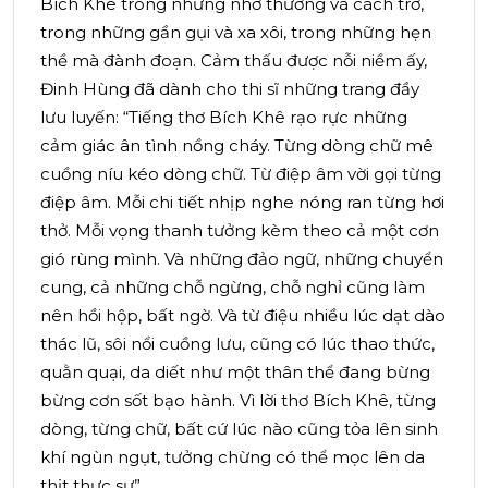
Bích Khê trong những nhớ thương và cách trở,
trong những gần gụi và xa xôi, trong những hẹn
thề mà đành đoạn. Cảm thấu được nỗi niềm ấy,
Đinh Hùng đã dành cho thi sĩ những trang đầy
lưu luyến: “Tiếng thơ Bích Khê rạo rực những
cảm giác ân tình nồng cháy. Từng dòng chữ mê
cuồng níu kéo dòng chữ. Từ điệp âm vời gọi từng
điệp âm. Mỗi chi tiết nhịp nghe nóng ran từng hơi
thở. Mỗi vọng thanh tưởng kèm theo cả một cơn
gió rùng mình. Và những đảo ngữ, những chuyển
cung, cả những chỗ ngừng, chỗ nghỉ cũng làm
nên hồi hộp, bất ngờ. Và từ điệu nhiều lúc dạt dào
thác lũ, sôi nổi cuồng lưu, cũng có lúc thao thức,
quằn quại, da diết như một thân thể đang bừng
bừng cơn sốt bạo hành. Vì lời thơ Bích Khê, từng
dòng, từng chữ, bất cứ lúc nào cũng tỏa lên sinh
khí ngùn ngụt, tưởng chừng có thể mọc lên da
thịt thực sự”.