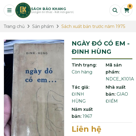
0
SÁCH BẢO KHANG
Giữ gìn tri thức - Kết nối giá trị
Trang chủ
Sản phẩm
Sách xuất bản trước năm 1975
NGÀY ĐÓ CÓ EM -
ĐINH HÙNG
Tình trạng:
Mã sản
Còn hàng
phẩm:
NDCE_K101A
Tác giả:
Nhà xuất
ĐINH
bản:
GIAO
HÙNG
ĐIỂM
Năm xuất
bản:
1967
Liên hệ