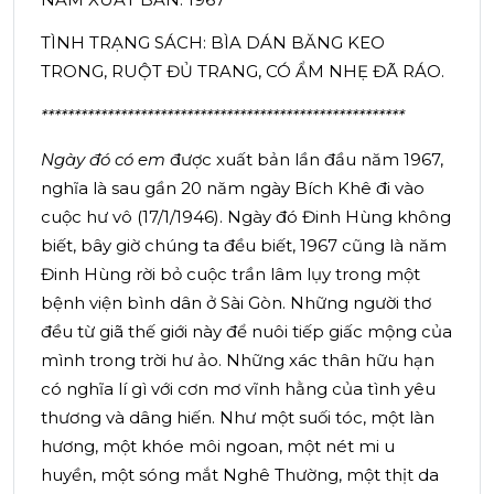
TÌNH TRẠNG SÁCH: BÌA DÁN BĂNG KEO
TRONG, RUỘT ĐỦ TRANG, CÓ ẨM NHẸ ĐÃ RÁO.
*******************************************************
Ngày đó có em
được xuất bản lần đầu năm 1967,
nghĩa là sau gần 20 năm ngày Bích Khê đi vào
cuộc hư vô (17/1/1946). Ngày đó Đinh Hùng không
biết, bây giờ chúng ta đều biết, 1967 cũng là năm
Đinh Hùng rời bỏ cuộc trần lâm lụy trong một
bệnh viện bình dân ở Sài Gòn. Những người thơ
đều từ giã thế giới này để nuôi tiếp giấc mộng của
mình trong trời hư ảo. Những xác thân hữu hạn
có nghĩa lí gì với cơn mơ vĩnh hằng của tình yêu
thương và dâng hiến. Như một suối tóc, một làn
hương, một khóe môi ngoan, một nét mi u
huyền, một sóng mắt Nghê Thường, một thịt da