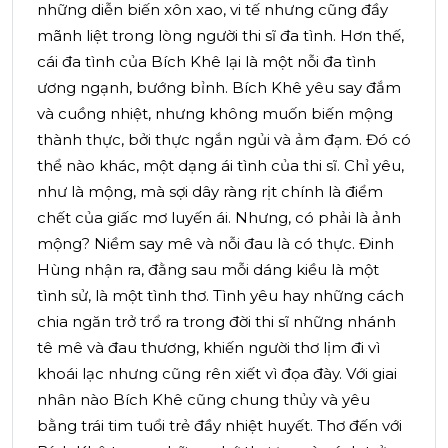
những diễn biến xôn xao, vi tế nhưng cũng đầy
mãnh liệt trong lòng người thi sĩ đa tình. Hơn thế,
cái đa tình của Bích Khê lại là một nỗi đa tình
ương ngạnh, bướng bỉnh. Bích Khê yêu say đắm
và cuồng nhiệt, nhưng không muốn biến mộng
thành thực, bởi thực ngắn ngủi và ảm đạm. Đó có
thể nào khác, một dạng ái tình của thi sĩ. Chỉ yêu,
như là mộng, mà sợi dây ràng rịt chính là điểm
chết của giấc mơ luyến ái. Nhưng, có phải là ảnh
mộng? Niềm say mê và nỗi đau là có thực. Đinh
Hùng nhận ra, đằng sau mỗi dáng kiều là một
tình sử, là một tình thơ. Tình yêu hay những cách
chia ngăn trở trổ ra trong đời thi sĩ những nhánh
tê mê và đau thương, khiến người thơ lịm đi vì
khoái lạc nhưng cũng rên xiết vì đọa đày. Với giai
nhân nào Bích Khê cũng chung thủy và yêu
bằng trái tim tuổi trẻ đầy nhiệt huyết. Thơ đến với