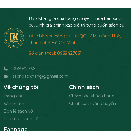
Bảo Khang là cửa hàng chuyên mua bán sách
cũ, định giá chính xác giá trị từng cuốn sách cũ.
Địa chỉ: Nhà công vụ ĐHQGHCM, Đông Hoà,
Thành phố Hồ Chí Minh
Số điện thoại: 0969427661
0969427661
sachbaokhang@gmail.com
Về chúng tôi
Chính sách
Trang chủ
Chăm sóc khách hàng
Sản phẩm
Chính sách vận chuyển
Bên lề sách vở
Thu mua sách cũ
Fanpage