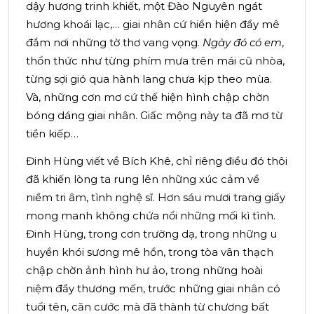
dậy hương trinh khiết, một Đào Nguyên ngát
hương khoái lạc,… giai nhân cứ hiển hiện đầy mê
đắm nơi những tờ thơ vang vọng.
Ngày đó có em
,
thổn thức như từng phím mưa trên mái cũ nhòa,
từng sợi gió qua hành lang chưa kịp theo mùa.
Và, những cơn mơ cứ thế hiện hình chập chờn
bóng dáng giai nhân. Giấc mộng này ta đã mơ từ
tiền kiếp…
Đinh Hùng viết về Bích Khê, chỉ riêng điều đó thôi
đã khiến lòng ta rung lên những xúc cảm về
niềm tri âm, tình nghệ sĩ. Hơn sáu mươi trang giấy
mong manh không chứa nổi những mối kì tình.
Đinh Hùng, trong cơn trường dạ, trong những u
huyền khói sương mê hồn, trong tòa vân thạch
chập chờn ảnh hình hư ảo, trong những hoài
niệm đầy thương mến, trước những giai nhân có
tuổi tên, căn cước mà đã thành từ chương bất