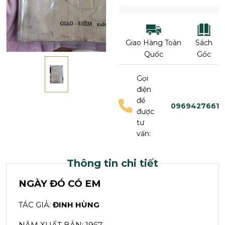
Giao Hàng Toàn
Sách
Quốc
Gốc
Gọi
điện
để
0969427661
được
tư
vấn:
Thông tin chi tiết
NGÀY ĐÓ CÓ EM
TÁC GIẢ:
ĐINH HÙNG
NĂM XUẤT BẢN: 1967