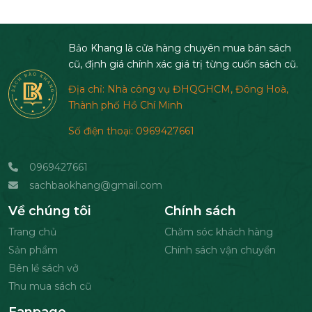
Bảo Khang là cửa hàng chuyên mua bán sách
cũ, định giá chính xác giá trị từng cuốn sách cũ.
Địa chỉ: Nhà công vụ ĐHQGHCM, Đông Hoà,
Thành phố Hồ Chí Minh
Số điện thoại: 0969427661
0969427661
sachbaokhang@gmail.com
Về chúng tôi
Chính sách
Trang chủ
Chăm sóc khách hàng
Sản phẩm
Chính sách vận chuyển
Bên lề sách vở
Thu mua sách cũ