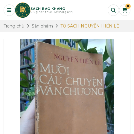
0
SÁCH BẢO KHANG
Giữ gìn tri thức - Kết nối giá trị
Trang chủ
Sản phẩm
TỦ SÁCH NGUYỄN HIẾN LÊ