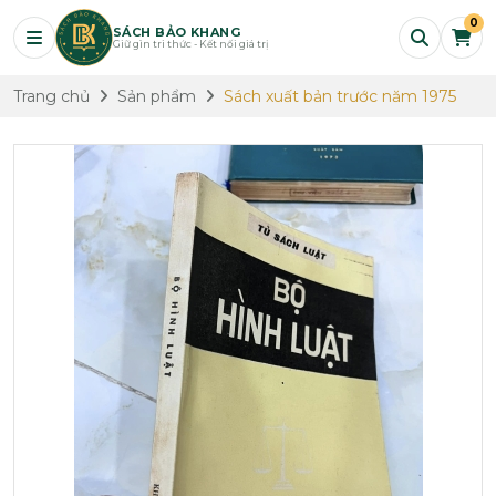
0
SÁCH BẢO KHANG
Giữ gìn tri thức - Kết nối giá trị
Trang chủ
Sản phẩm
Sách xuất bản trước năm 1975