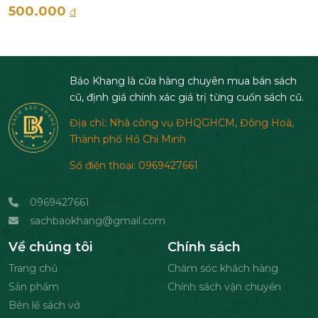
500.000
đ
Bảo Khang là cửa hàng chuyên mua bán sách
cũ, định giá chính xác giá trị từng cuốn sách cũ.
Địa chỉ: Nhà công vụ ĐHQGHCM, Đông Hoà,
Thành phố Hồ Chí Minh
Số điện thoại: 0969427661
0969427661
sachbaokhang@gmail.com
Về chúng tôi
Chính sách
Trang chủ
Chăm sóc khách hàng
Sản phẩm
Chính sách vận chuyển
Bên lề sách vở