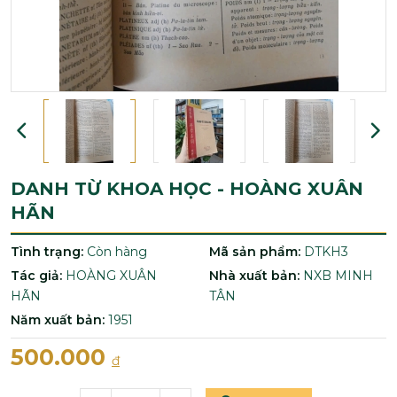
DANH TỪ KHOA HỌC - HOÀNG XUÂN
HÃN
Tình trạng:
Còn hàng
Mã sản phẩm:
DTKH3
Tác giả:
HOÀNG XUÂN
Nhà xuất bản:
NXB MINH
HÃN
TÂN
Năm xuất bản:
1951
500.000
đ