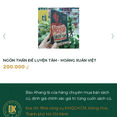
NGÓN THẦN ĐỂ LUYỆN TÂM - HOÀNG XUÂN VIỆT
200.000
đ
Bảo Khang là cửa hàng chuyên mua bán sách
cũ, định giá chính xác giá trị từng cuốn sách cũ.
Địa chỉ: Nhà công vụ ĐHQGHCM, Đông Hoà,
Thành phố Hồ Chí Minh