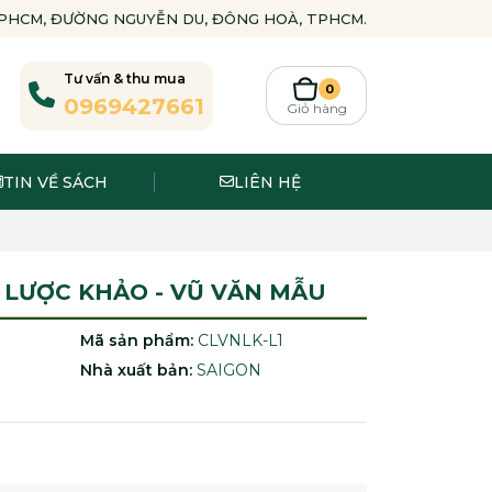
-TPHCM, ĐƯỜNG NGUYỄN DU, ĐÔNG HOÀ, TPHCM.
Tư vấn & thu mua
0
0969427661
Giỏ hàng
TIN VỀ SÁCH
LIÊN HỆ
 LƯỢC KHẢO - VŨ VĂN MẪU
Mã sản phẩm:
CLVNLK-L1
Nhà xuất bản:
SAIGON