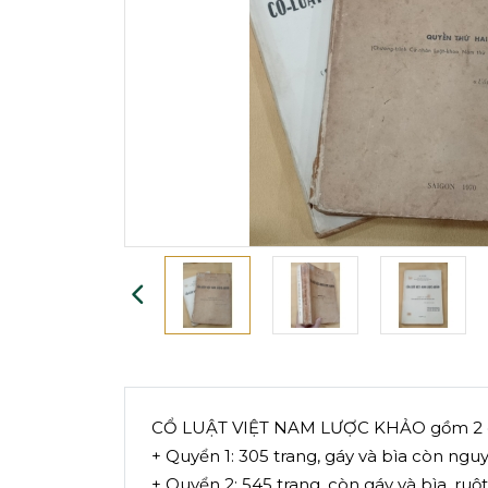
CỔ LUẬT VIỆT NAM LƯỢC KHẢO gồm 2 
+ Quyển 1: 305 trang, gáy và bìa còn nguy
+ Quyển 2: 545 trang, còn gáy và bìa, ruộ