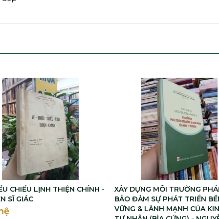
ỀU CHIẾU LỊNH THIỆN CHÍNH -
XÂY DỰNG MÔI TRƯỜNG PHÁ
N SĨ GIÁC
BẢO ĐẢM SỰ PHÁT TRIỂN BỀ
VỮNG & LÀNH MẠNH CỦA KIN
hệ
TƯ NHÂN (BÌA CỨNG) - NGUY