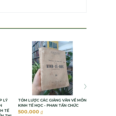
LUẬT HIẾN P
- NGUYỄN V
Liên hệ
P LÝ
TÓM LƯỢC CÁC GIẢNG VĂN VỀ MÔN
N
KINH TẾ HỌC - PHAN TẤN CHỨC
H TẾ
500.000
đ
ỄN THỊ