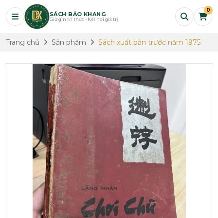
0
SÁCH BẢO KHANG
Giữ gìn tri thức - Kết nối giá trị
Trang chủ
Sản phẩm
Sách xuất bản trước năm 1975