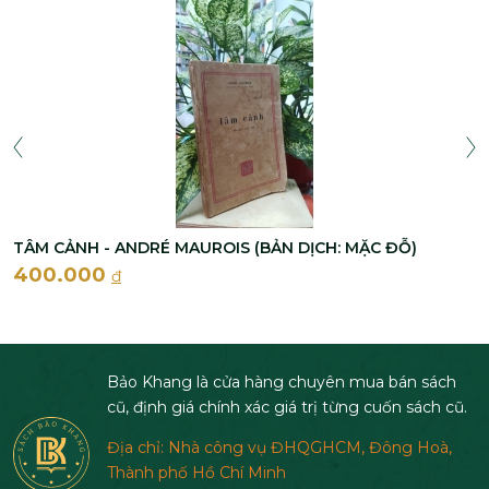
TÂM CẢNH - ANDRÉ MAUROIS (BẢN DỊCH: MẶC ĐỖ)
400.000
đ
Bảo Khang là cửa hàng chuyên mua bán sách
cũ, định giá chính xác giá trị từng cuốn sách cũ.
Địa chỉ: Nhà công vụ ĐHQGHCM, Đông Hoà,
Thành phố Hồ Chí Minh