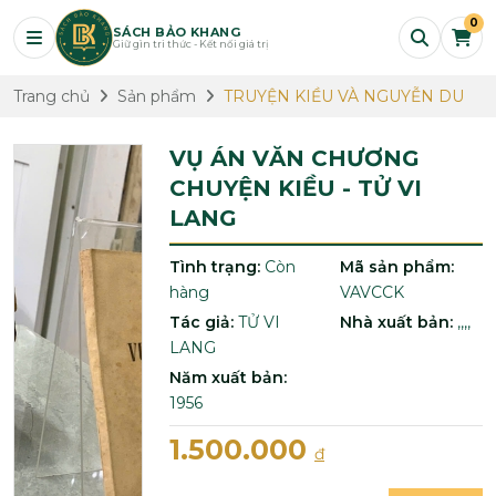
0
SÁCH BẢO KHANG
Giữ gìn tri thức - Kết nối giá trị
Trang chủ
Sản phẩm
TRUYỆN KIỀU VÀ NGUYỄN DU
VỤ ÁN VĂN CHƯƠNG
CHUYỆN KIỀU - TỬ VI
LANG
Tình trạng:
Còn
Mã sản phẩm:
hàng
VAVCCK
Tác giả:
TỬ VI
Nhà xuất bản:
,,,,
LANG
Năm xuất bản:
1956
1.500.000
đ