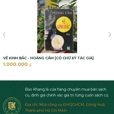
VỀ KINH BẮC - HOÀNG CẦM [CÓ CHỮ KÝ TÁC GIẢ]
1.000.000
đ
Bảo Khang là cửa hàng chuyên mua bán sách
cũ, định giá chính xác giá trị từng cuốn sách cũ.
Địa chỉ: Nhà công vụ ĐHQGHCM, Đông Hoà,
Thành phố Hồ Chí Minh