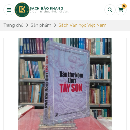
0
SÁCH BẢO KHANG
Giữ gìn tri thức - Kết nối giá trị
Trang chủ
Sản phẩm
Sách Văn học Việt Nam