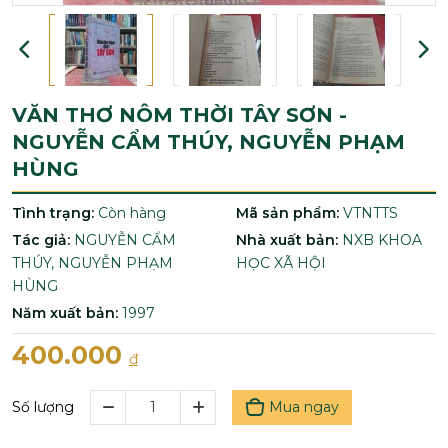
VĂN THƠ NÔM THỜI TÂY SƠN -
NGUYỄN CẨM THÚY, NGUYỄN PHẠM
HÙNG
Tình trạng:
Còn hàng
Mã sản phẩm:
VTNTTS
Tác giả:
NGUYỄN CẨM
Nhà xuất bản:
NXB KHOA
THÚY, NGUYỄN PHẠM
HỌC XÃ HỘI
HÙNG
Năm xuất bản:
1997
400.000
đ
Mua ngay
Số lượng