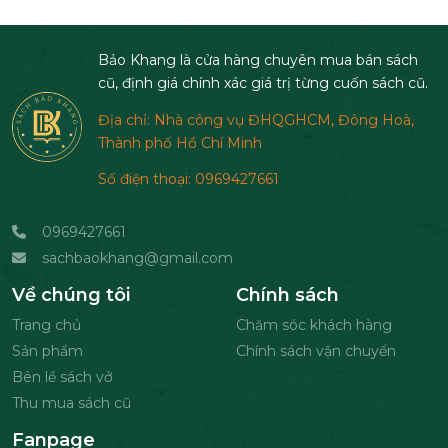
Bảo Khang là cửa hàng chuyên mua bán sách
cũ, định giá chính xác giá trị từng cuốn sách cũ.
Địa chỉ: Nhà công vụ ĐHQGHCM, Đông Hoà,
Thành phố Hồ Chí Minh
Số điện thoại: 0969427661
0969427661
sachbaokhang@gmail.com
Về chúng tôi
Chính sách
Trang chủ
Chăm sóc khách hàng
Sản phẩm
Chính sách vận chuyển
Bên lề sách vở
Thu mua sách cũ
Fanpage