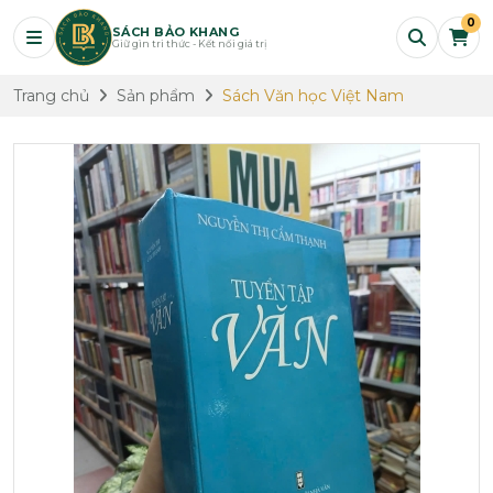
0
SÁCH BẢO KHANG
Giữ gìn tri thức - Kết nối giá trị
Trang chủ
Sản phẩm
Sách Văn học Việt Nam