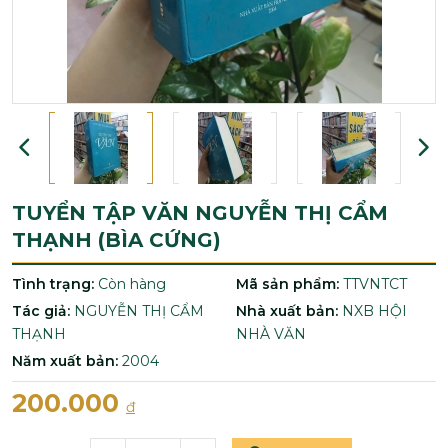
TUYỂN TẬP VĂN NGUYỄN THỊ CẨM
THẠNH (BÌA CỨNG)
Tình trạng:
Còn hàng
Mã sản phẩm:
TTVNTCT
Tác giả:
NGUYỄN THỊ CẨM
Nhà xuất bản:
NXB HỘI
THẠNH
NHÀ VĂN
Năm xuất bản:
2004
200.000
đ