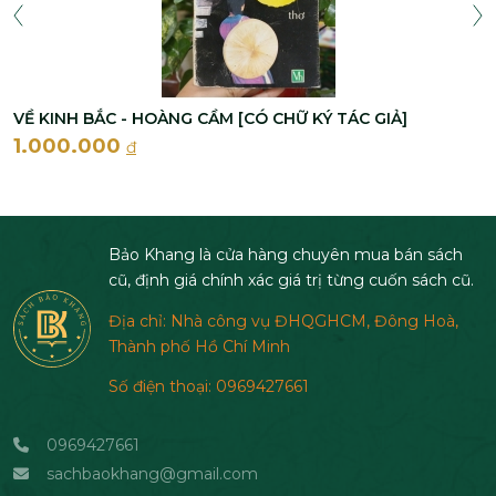
VỀ KINH BẮC - HOÀNG CẦM [CÓ CHỮ KÝ TÁC GIẢ]
1.000.000
đ
Bảo Khang là cửa hàng chuyên mua bán sách
cũ, định giá chính xác giá trị từng cuốn sách cũ.
Địa chỉ: Nhà công vụ ĐHQGHCM, Đông Hoà,
Thành phố Hồ Chí Minh
Số điện thoại: 0969427661
0969427661
sachbaokhang@gmail.com