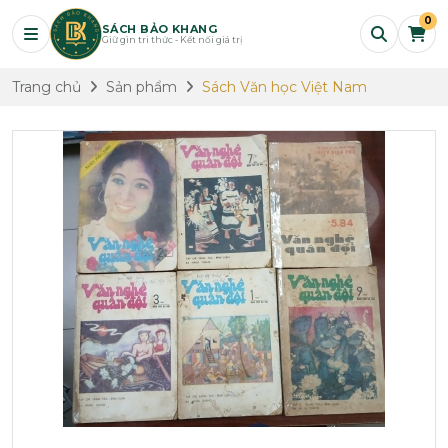
0
SÁCH BẢO KHANG
Giữ gìn tri thức - Kết nối giá trị
Trang chủ
Sản phẩm
Sách Văn học Việt Nam