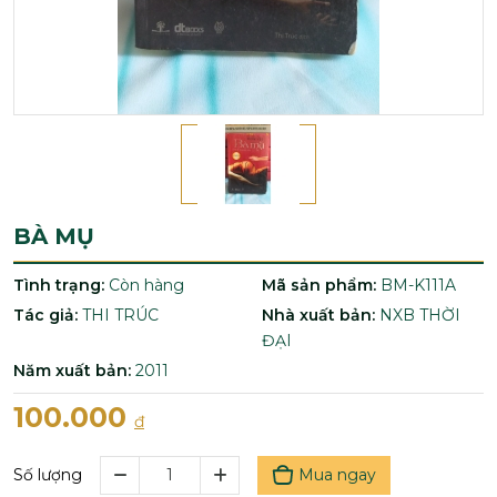
BÀ MỤ
Tình trạng:
Còn hàng
Mã sản phẩm:
BM-K111A
Tác giả:
THI TRÚC
Nhà xuất bản:
NXB THỜI
ĐẠI
Năm xuất bản:
2011
100.000
đ
Mua ngay
Số lượng