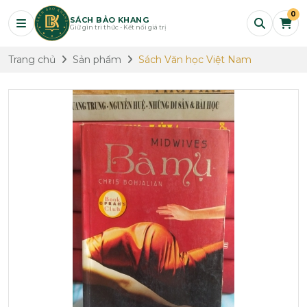
0
SÁCH BẢO KHANG
Giữ gìn tri thức - Kết nối giá trị
Trang chủ
Sản phẩm
Sách Văn học Việt Nam