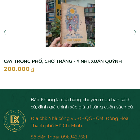
CÂY TRONG PHỐ, CHỜ TRĂNG - Ý NHI, XUÂN QUỲNH
200.000
đ
Bảo Khang là cửa hàng chuyên mua bán sách
cũ, định giá chính xác giá trị từng cuốn sách cũ.
Địa chỉ: Nhà công vụ ĐHQGHCM, Đông Hoà,
Thành phố Hồ Chí Minh
Số điện thoại: 0969427661