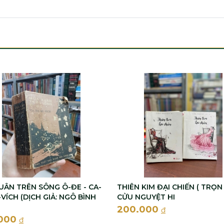
UÂN TRÊN SÔNG Ô-ĐE - CA-
THIÊN KIM ĐẠI CHIẾN ( TRỌN 
VÍCH (DỊCH GIẢ: NGÔ BÌNH
CỬU NGUYỆT HI
200.000
đ
.000
đ