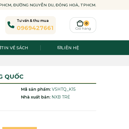
-TPHCM, ĐƯỜNG NGUYỄN DU, ĐÔNG HOÀ, TPHCM.
Tư vấn & thu mua
0
0969427661
Giỏ hàng
TIN VỀ SÁCH
LIÊN HỆ
G QUỐC
Mã sản phẩm:
VSHTQ_K15
Nhà xuất bản:
NXB TRẺ