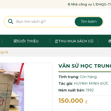
Nhà công vụ 1, ĐHQG
Tìm kiếm
GIỚI THIỆU
THU MUA SÁCH CŨ
ngoài
VĂN SỬ HỌC TRUN
Tình trạng:
Còn hàng
Tác giả:
HUỲNH MINH ĐỨC
Năm xuất bản:
1992
150.000
đ