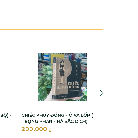
TAM MÊ HỆ L
BỘ) - MÊ HÀ
THI ĐÌNH N
200.000
BỘ) -
CHIẾC KHUY ĐỒNG - Ô VA LỐP (
TRỌNG PHAN - HÀ BẮC DỊCH)
200.000
đ