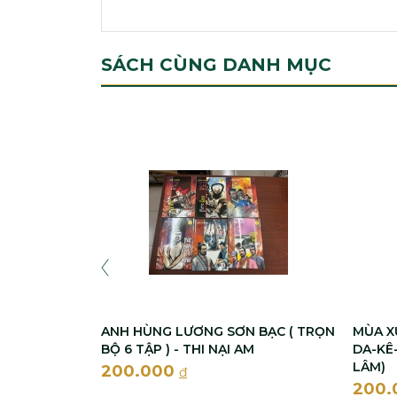
SÁCH CÙNG DANH MỤC
ANH HÙNG LƯƠNG SƠN BẠC ( TRỌN
MÙA X
BỘ 6 TẬP ) - THI NẠI AM
DA-KÊ-
LÂM)
200.000
đ
200