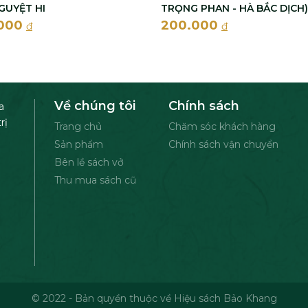
GUYỆT HI
TRỌNG PHAN - HÀ BẮC DỊCH)
.000
200.000
đ
đ
Về chúng tôi
Chính sách
a
rị
Trang chủ
Chăm sóc khách hàng
Sản phẩm
Chính sách vận chuyển
Bên lề sách vở
Thu mua sách cũ
© 2022 - Bản quyền thuộc về Hiệu sách Bảo Khang