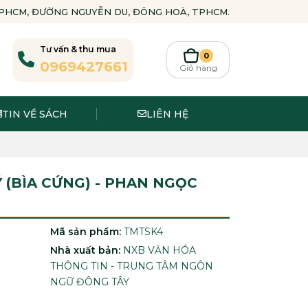
-TPHCM, ĐƯỜNG NGUYỄN DU, ĐÔNG HOÀ, TPHCM.
Tư vấn & thu mua
0
0969427661
Giỏ hàng
TIN VỀ SÁCH
LIÊN HỆ
Ý (BÌA CỨNG) - PHAN NGỌC
Mã sản phẩm:
TMTSK4
Nhà xuất bản:
NXB VĂN HÓA
THÔNG TIN - TRUNG TÂM NGÔN
NGỮ ĐÔNG TÂY