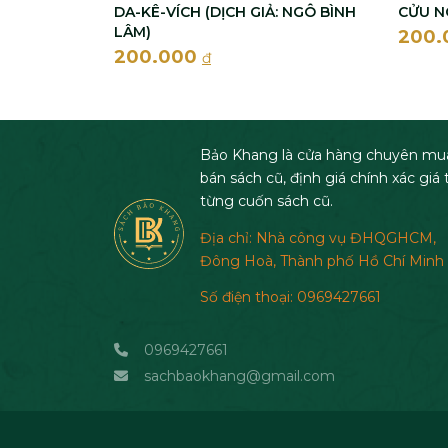
DA-KÊ-VÍCH (DỊCH GIẢ: NGÔ BÌNH
CỬU N
LÂM)
200
200.000
đ
Bảo Khang là cửa hàng chuyên mu
bán sách cũ, định giá chính xác giá t
từng cuốn sách cũ.
Địa chỉ: Nhà công vụ ĐHQGHCM,
Đông Hoà, Thành phố Hồ Chí Minh
Số điện thoại: 0969427661
0969427661
sachbaokhang@gmail.com