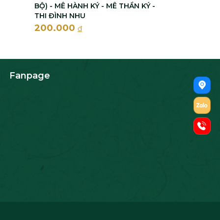
BỘ) - MÊ HÀNH KÝ - MÊ THẦN KÝ -
THI ĐÌNH NHU
200.000
đ
Fanpage