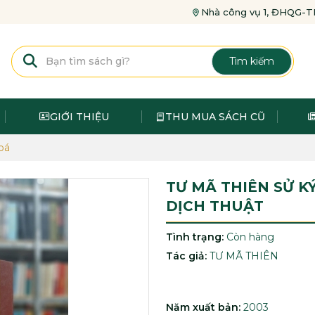
Nhà công vụ 1, ĐHQG
Tìm kiếm
GIỚI THIỆU
THU MUA SÁCH CŨ
oá
TƯ MÃ THIÊN SỬ K
DỊCH THUẬT
Tình trạng:
Còn hàng
Tác giả:
TƯ MÃ THIÊN
Năm xuất bản:
2003