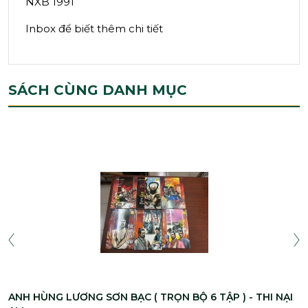
NXB 1991
Inbox để biết thêm chi tiết
SÁCH CÙNG DANH MỤC
ANH HÙNG LƯƠNG SƠN BẠC ( TRỌN BỘ 6 TẬP ) - THI NẠI