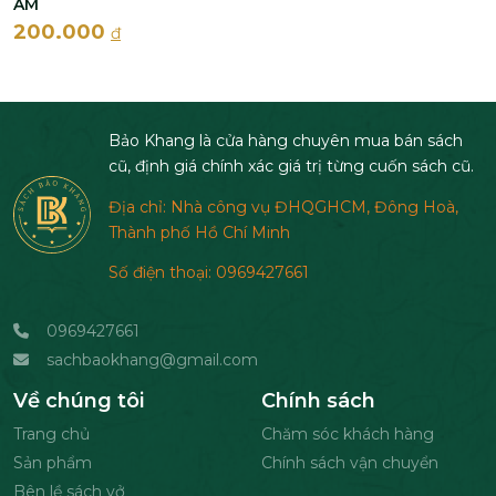
AM
200.000
đ
Bảo Khang là cửa hàng chuyên mua bán sách
cũ, định giá chính xác giá trị từng cuốn sách cũ.
Địa chỉ: Nhà công vụ ĐHQGHCM, Đông Hoà,
Thành phố Hồ Chí Minh
Số điện thoại: 0969427661
0969427661
sachbaokhang@gmail.com
Về chúng tôi
Chính sách
Trang chủ
Chăm sóc khách hàng
Sản phẩm
Chính sách vận chuyển
Bên lề sách vở