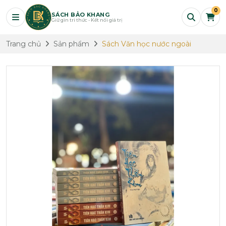
0
SÁCH BẢO KHANG
Giữ gìn tri thức - Kết nối giá trị
Trang chủ
Sản phẩm
Sách Văn học nước ngoài