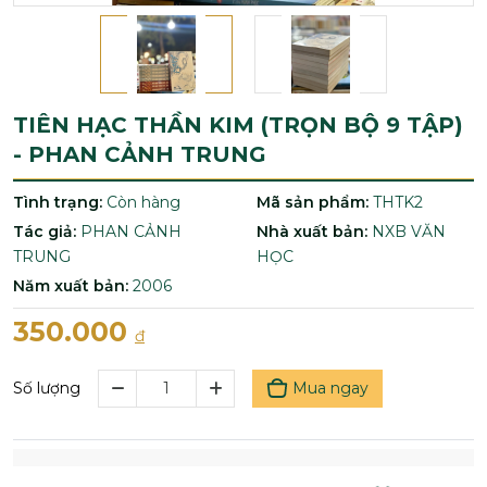
TIÊN HẠC THẦN KIM (TRỌN BỘ 9 TẬP)
- PHAN CẢNH TRUNG
Tình trạng:
Còn hàng
Mã sản phẩm:
THTK2
Tác giả:
PHAN CẢNH
Nhà xuất bản:
NXB VĂN
TRUNG
HỌC
Năm xuất bản:
2006
350.000
đ
Mua ngay
Số lượng