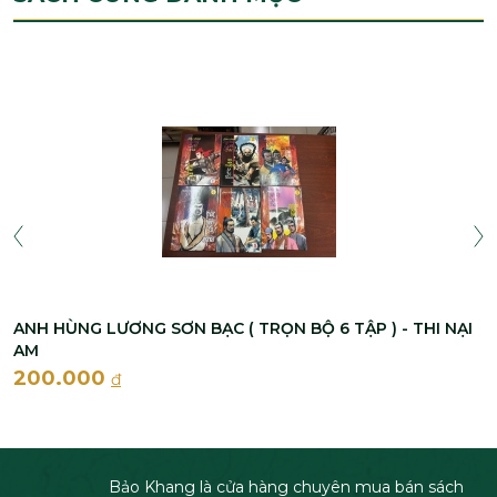
ANH HÙNG LƯƠNG SƠN BẠC ( TRỌN BỘ 6 TẬP ) - THI NẠI
AM
200.000
đ
Bảo Khang là cửa hàng chuyên mua bán sách