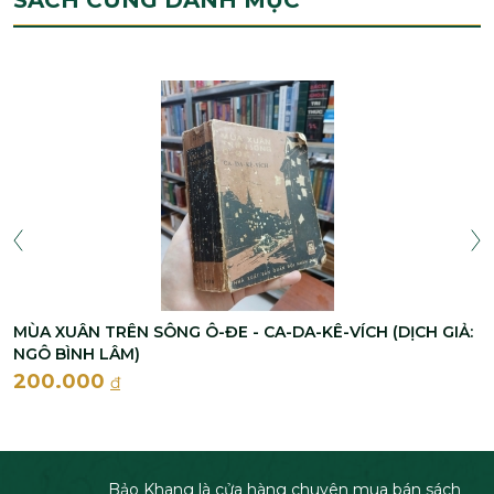
MÙA XUÂN TRÊN SÔNG Ô-ĐE - CA-DA-KÊ-VÍCH (DỊCH GIẢ:
NGÔ BÌNH LÂM)
200.000
đ
Bảo Khang là cửa hàng chuyên mua bán sách