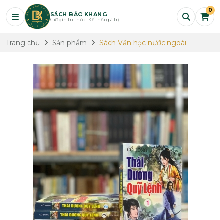
0
SÁCH BẢO KHANG
Giữ gìn tri thức - Kết nối giá trị
Trang chủ
Sản phẩm
Sách Văn học nước ngoài