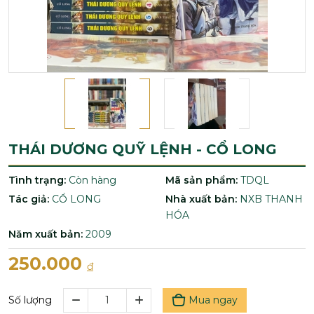
THÁI DƯƠNG QUỸ LỆNH - CỔ LONG
Tình trạng:
Còn hàng
Mã sản phẩm:
TDQL
Tác giả:
CỔ LONG
Nhà xuất bản:
NXB THANH
HÓA
Năm xuất bản:
2009
250.000
đ
Mua ngay
Số lượng