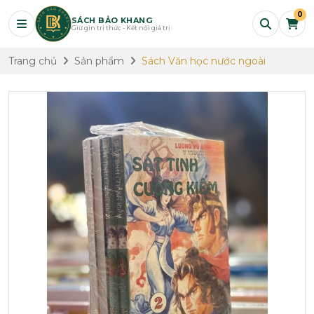
0
SÁCH BẢO KHANG
Giữ gìn tri thức - Kết nối giá trị
Trang chủ
Sản phẩm
Sách Văn học nước ngoài