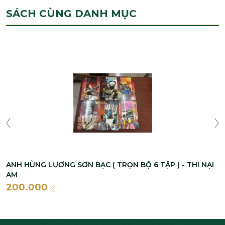
SÁCH CÙNG DANH MỤC
ANH HÙNG LƯƠNG SƠN BẠC ( TRỌN BỘ 6 TẬP ) - THI NẠI
AM
200.000
đ