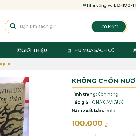
Nhà công vụ 1, ĐHQG
Tìm kiếm
GIỚI THIỆU
THU MUA SÁCH CŨ
ngoài
KHÔNG CHỐN NƯƠ
Tình trạng:
Còn hàng
Tác giả:
IONAX AVIGUX
Năm xuất bản:
1985
100.000
đ