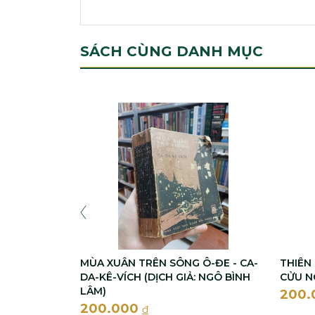
SÁCH CÙNG DANH MỤC
MÙA XUÂN TRÊN SÔNG Ô-ĐE - CA-
THIÊN 
DA-KÊ-VÍCH (DỊCH GIẢ: NGÔ BÌNH
CỬU N
LÂM)
200
200.000
đ