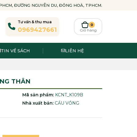
-TPHCM, ĐƯỜNG NGUYỄN DU, ĐÔNG HOÀ, TPHCM.
Tư vấn & thu mua
0
0969427661
Giỏ hàng
TIN VỀ SÁCH
LIÊN HỆ
NG THÂN
Mã sản phẩm:
KCNT_K109B
Nhà xuất bản:
CẦU VỒNG