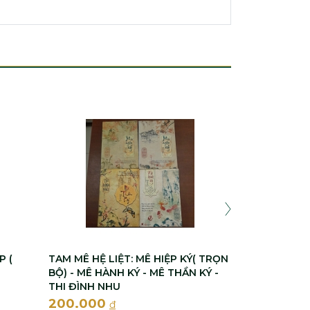
I-XA-ẮC LÊ-VI
PRÔ-RÔ-CÔ
200.000
P (
TAM MÊ HỆ LIỆT: MÊ HIỆP KÝ( TRỌN
BỘ) - MÊ HÀNH KÝ - MÊ THẦN KÝ -
THI ĐÌNH NHU
200.000
đ