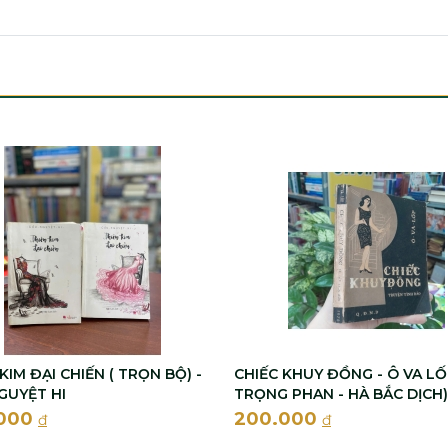
KIM ĐẠI CHIẾN ( TRỌN BỘ) -
CHIẾC KHUY ĐỒNG - Ô VA LỐ
GUYỆT HI
TRỌNG PHAN - HÀ BẮC DỊCH)
.000
200.000
đ
đ